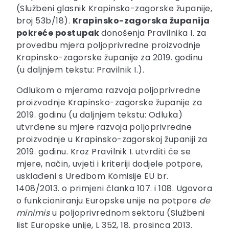
(Službeni glasnik Krapinsko-zagorske županije,
broj 53b/18).
Krapinsko-zagorska županija
pokreće postupak
donošenja Pravilnika I. za
provedbu mjera poljoprivredne proizvodnje
Krapinsko-zagorske županije za 2019. godinu
(u daljnjem tekstu: Pravilnik I.).
Odlukom o mjerama razvoja poljoprivredne
proizvodnje Krapinsko-zagorske županije za
2019. godinu (u daljnjem tekstu: Odluka)
utvrđene su mjere razvoja poljoprivredne
proizvodnje u Krapinsko-zagorskoj županiji za
2019. godinu. Kroz Pravilnik I. utvrditi će se
mjere, način, uvjeti i kriteriji dodjele potpore,
usklađeni s Uredbom Komisije EU br.
1408/2013. o primjeni članka 107. i 108. Ugovora
o funkcioniranju Europske unije na potpore
de
minimis
u poljoprivrednom sektoru (Službeni
list Europske unije, L 352, 18. prosinca 2013.