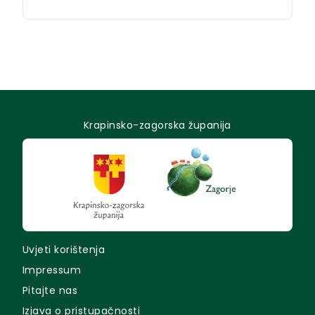
Krapinsko-zagorska županija
Uvjeti korištenja
Impressum
Pitajte nas
Izjava o pristupačnosti