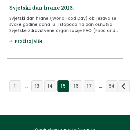
Svjetski dan hrane 2013.
Svjetski dan hrane (World Food Day) obilježava se
svake godine dana 16. listopada na dan osnutka
Svjetske zdravstvene organizacije FAO (Food and
Agriculture Organization)
Pročitaj više
...
...
1
13
14
15
16
17
54
Krapinsko-zagorska županija