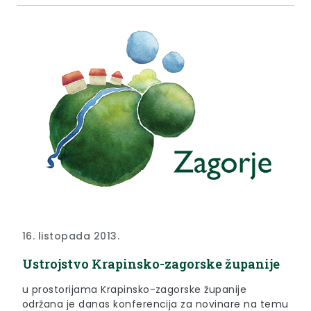
planete provode cijeli život u ekstremnom
siromaštvu i 11 milijuna djece umire svake godine
od bolesti uzrokovane izgladnjivanjem. Prema
definiciji UN-a siromašnima se smatraju osobe koje
ne mogu imati načina života, komfora i
dostojanstva, koji se smatraju normalnim u društvu
u kojem žive. Siromaštvo se mjeri stalno
promjenljivim normama određenog društva i
njegovih užih sredina. Na svima nama je da činimo
sve što je u našoj mogućnosti kako bi se problem
siromaštva smanjio.
16. listopada 2013.
Ustrojstvo Krapinsko-zagorske županije
u prostorijama Krapinsko-zagorske županije
održana je danas konferencija za novinare na temu