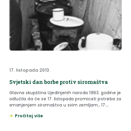
17. listopada 2013.
Svjetski dan borbe protiv siromaštva
Glavna skupština Ujedinjenih naroda 1993. godine je
odlučila da će se 17. listopada promicati potreba za
smanjenjem siromaštva u svim zemljam., 17.
listopada obilježava se kao Međunarodni dan borbe
Pročitaj više
protiv siromaštva, a istiće problem hrane u svijetu.
Prema izvještaju Svjetske Zdravstvene Organizacije
(WHO) stotine milijuna ljudi na južnom dijelu naše