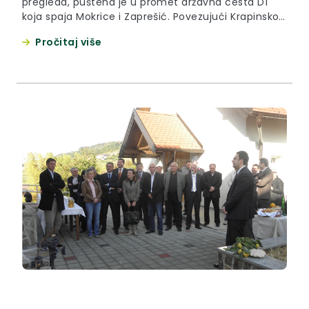
pregleda, puštena je u promet državna cesta D1
koja spaja Mokrice i Zaprešić. Povezujući Krapinsko-
zagorsku i Zagrebačku županiju, odnosno grad
Pročitaj više
Zagreb D1 je cesta koja omogućuje lakše odvijanje
svakodnevnih gospodarskih aktivnosti, dnevnih
migracija, prijevoza teških teretnih vozila te
povezivanja stanovništva kako u gospodarskom
tako i u društvenom smislu.