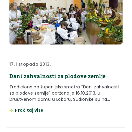
17. listopada 2013.
Dani zahvalnosti za plodove zemlje
Tradicionalna županijska smotra "Dani zahvalnosti
za plodove zemlje" održana je 16.10.2013. u
Društvenom domu u Loboru. Sudionike su na
svečanom otvorenju pozdravili Krešimir Krivdić,
Pročitaj više
ravnatelj OŠ Franje Horvata Kiša, Jasna Petek
zamjenica župana Krapinsko-zagorske županije,
Božidar Markuš načelnik općine Lobor i župnik vlč.
Vladimir Drnetić koji je posvetio kruh i sve što su