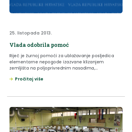
25. listopada 2013.
Vlada odobrila pomoć
Riječ je žurnoj pomoći za ublažavanje posljedica
elementarne nepogode izazvane klizanjem
zemljišta na poljoprivrednim nasadima,
poljoprivrednom i građevinskom zemljištu te za
Pročitaj više
sanaciju stambeno –građevinskih objekata, u
ukupnom iznosu od 2. 277.245,00 kuna.