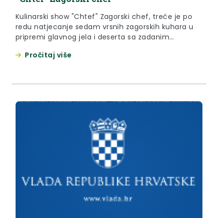
Kulinarski show "Chtef" Zagorski chef, treće je po
redu natjecanje sedam vrsnih zagorskih kuhara u
pripremi glavnog jela i deserta sa zadanim
namirnicama – ove godine to je autohtona
Pročitaj više
zagorska jabuka i svinjsko meso kao središnja
tema.