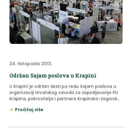
24. listopada 2013.
Održan Sajam poslova u Krapini
U Krapini je održan šesti po redu Sajam poslova u
organizaciji Hrvatskog zavoda za zapošljavanje PU
Krapina, pokrovitelja i partnera Krapinsko-zagorske
županije i Grada Krapine te ostalih partnera: HGK
Pročitaj više
Županijske komore Krapina, Obrtničke komore
Krapinsko-zagorske županije, Pučkog otvorenog
učilišta Krapina, Radija Hrvatsko zagorje – Krapina
d.o.o. mreže udruga ZAGOR, Srednje škole Krapina,