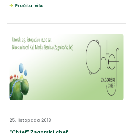
skupština, na kojoj je osvrt o radu društva, od
Pročitaj više
osnivanja do danas, dao predsjednik Marijan Čorić.
25. listopada 2013.
“Chtef” Zagorski chef