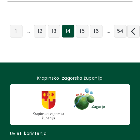
...
...
1
12
13
14
15
16
54
Krapinsko-zagorska županija
Uvjeti korištenja