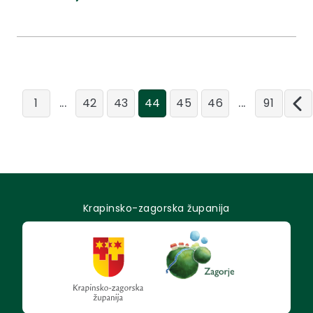
...
...
1
42
43
44
45
46
91
Krapinsko-zagorska županija