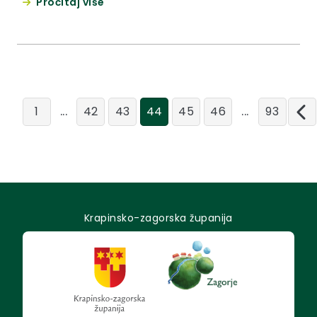
Pročitaj više
...
...
1
42
43
44
45
46
93
Krapinsko-zagorska županija