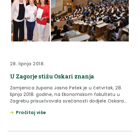
28. lipnja 2018.
U Zagorje stižu Oskari znanja
Zamjenica župana Jasna Petek je u četvrtak, 28.
lipnja 2018. godine, na Ekonomskom fakultetu u
Zagrebu prisustvovala svečanosti dodjele Oskara
znanja – najvećih priznanja za učenike koji su
Pročitaj više
postigli izvrsne rezultate na državnim i
međunarodnim natjecanjima, kao i za njihove
mentore.