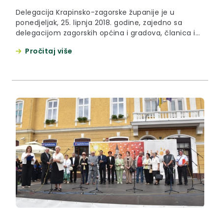
Delegacija Krapinsko-zagorske županije je u
ponedjeljak, 25. lipnja 2018. godine, zajedno sa
delegacijom zagorskih općina i gradova, članica i
članova Županijske skupštine, Ministarstva
Pročitaj više
unutarnjih poslova, Vatrogasne zajednice KZŽ te
brojnim predstavnicima braniteljskih udruga
polaganjem vijenaca i paljenjem svijeća kod
spomenika Lijepoj našoj u Zelenjaku obilježila Dan
državnosti Republike Hrvatske.