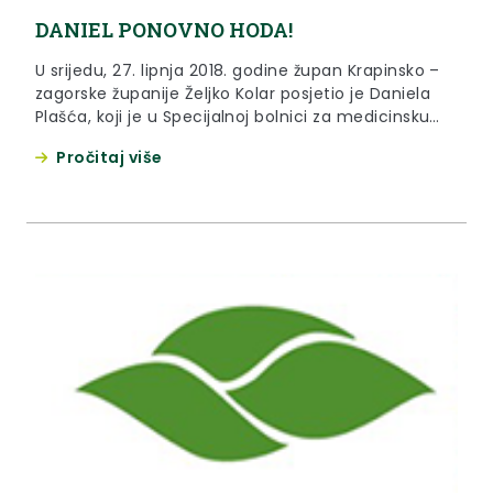
DANIEL PONOVNO HODA!
U srijedu, 27. lipnja 2018. godine župan Krapinsko –
zagorske županije Željko Kolar posjetio je Daniela
Plašća, koji je u Specijalnoj bolnici za medicinsku
rehabilitaciju Krapinske Toplice počeo sa
Pročitaj više
teorijskom i praktičnom obukom za novo robotsko
odijelo, koje će mu omogućiti da ponovno počne
hodati.