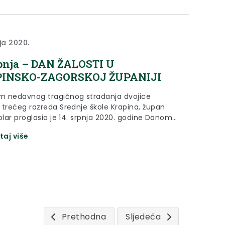
ja 2020.
rpnja – DAN ŽALOSTI U
INSKO-ZAGORSKOJ ŽUPANIJI
 nedavnog tragičnog stradanja dvojice
 trećeg razreda Srednje škole Krapina, župan
olar proglasio je 14. srpnja 2020. godine Danom
u Krapinsko-zagorskoj županiji.
taj više
Prethodna
Sljedeća