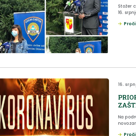
Stožer c
16. srpn
Proči
16. srpn
PRIO
ZAŠTI
Na podr
novozar
Proči