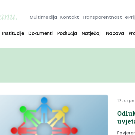
Multimedija
Kontakt
Transparentnost
ePri
Institucije
Dokumenti
Područja
Natječaji
Nabava
Pro
17. srpn
Odluk
uvjet
Povjere