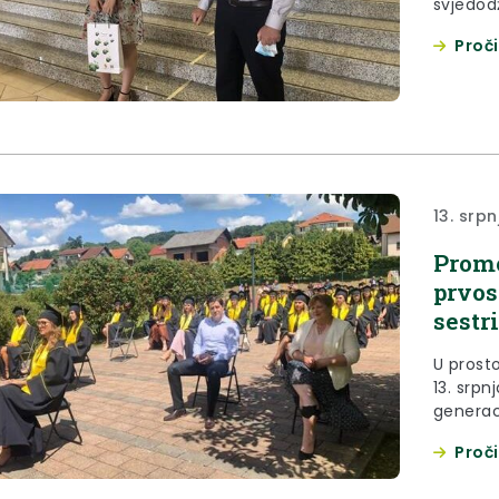
svjedod
Proči
13. srpn
Promo
prvos
sestr
U prosto
13. srp
generac
disloci
Proči
zdravstv