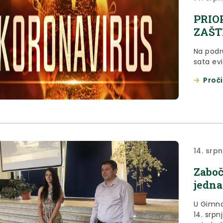
PRIO
ZAŠTI
Na podr
sata evi
Proči
14. srp
Zaboč
jedna
U Gimna
14. srp