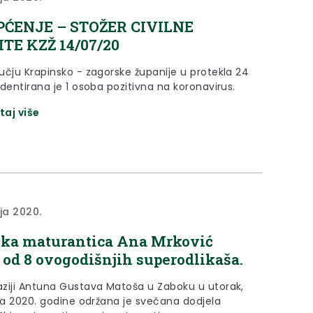
PĆENJE – STOŽER CIVILNE
TE KZŽ 14/07/20
učju Krapinsko - zagorske županije u protekla 24
dentirana je 1 osoba pozitivna na koronavirus.
taj više
nja 2020.
ka maturantica Ana Mrković
 od 8 ovogodišnjih superodlikaša.
ziji Antuna Gustava Matoša u Zaboku u utorak,
nja 2020. godine održana je svečana dodjela