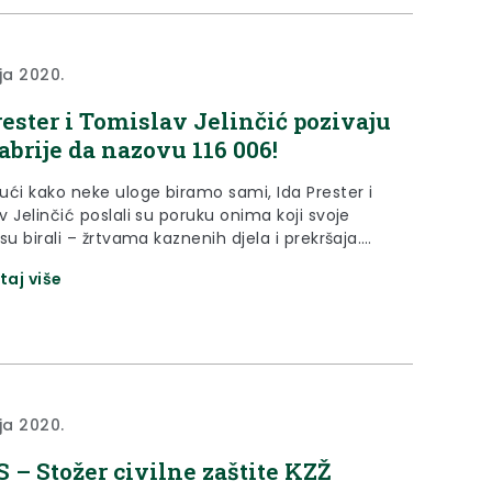
ja 2020.
rester i Tomislav Jelinčić pozivaju
abrije da nazovu 116 006!
ući kako neke uloge biramo sami, Ida Prester i
 Jelinčić poslali su poruku onima koji svoje
su birali – žrtvama kaznenih djela i prekršaja.
su im poručili: „Niste sami! Budi
taj više
ija/najhrabriji i nazovi 116 006!“
ja 2020.
 – Stožer civilne zaštite KZŽ