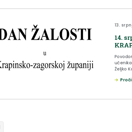
13. srpn
14. s
KRAP
Povodom
učenika
Željko K
žalosti 
Proči
1