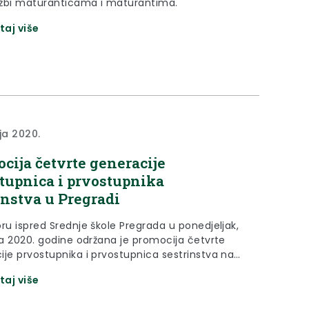
žbi maturanticama i maturantima.
taj više
ja 2020.
cija četvrte generacije
tupnica i prvostupnika
instva u Pregradi
ru ispred Srednje škole Pregrada u ponedjeljak,
nja 2020. godine održana je promocija četvrte
ije prvostupnika i prvostupnica sestrinstva na
ranom studiju Fakulteta za dentalnu medicinu i
taj više
o Osijek.