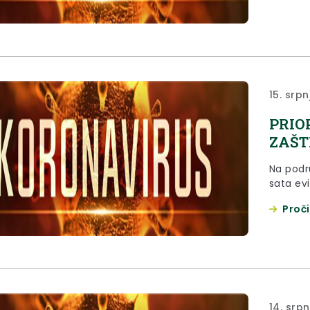
15. srpn
PRIO
ZAŠTI
Na podr
sata evi
Proči
14. srp