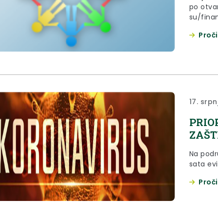
po otvar
su/fina
prevenci
Proči
skupina
propisan
17. srpn
PRIO
ZAŠT
Na podr
sata ev
Proči