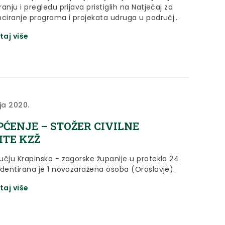
anju i pregledu prijava pristiglih na Natječaj za
nciranje programa i projekata udruga u području
je zdravlja, skrbi o mladima i ranjivim
taj više
ma u 2020. godini donosi Odluku o ispunjavanju
ih uvjeta iz Natječaja.
ja 2020.
PĆENJE – STOŽER CIVILNE
ITE KZŽ
učju Krapinsko - zagorske županije u protekla 24
identirana je 1 novozaražena osoba (Oroslavje).
taj više