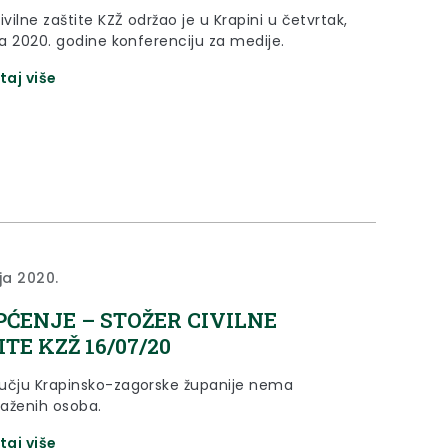
ivilne zaštite KZŽ održao je u Krapini u četvrtak,
ja 2020. godine konferenciju za medije.
taj više
ja 2020.
PĆENJE – STOŽER CIVILNE
TE KZŽ 16/07/20
učju Krapinsko-zagorske županije nema
aženih osoba.
taj više