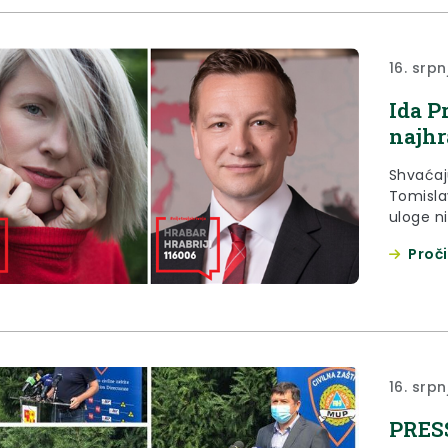
16. srpn
Ida P
najhr
Shvaćaj
Tomislav
uloge ni
Zajedno 
Proči
najhrabr
16. srpn
PRESS