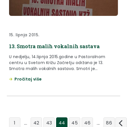
15. lipnja 2015.
13. Smotra malih vokalnih sastava
U nedjelju, 14.lipnja 2015.godine u Pastoralnom
centru u Svetom Križu Začretju održana je 13.
Smotra malih vokalnih sastava. Smotri je
prisustvovala zamjenica župana Jasna Petek.
Pročitaj više
...
...
1
42
43
44
45
46
86