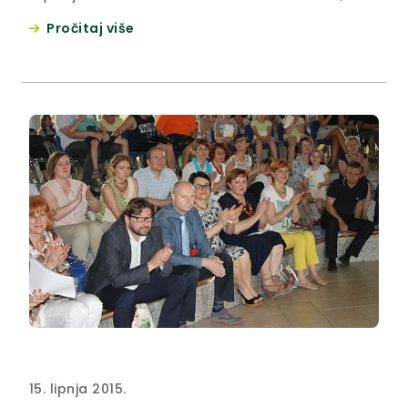
10. do 12. lipnja sudjelovali su na Forumu regija
Pročitaj više
Poljske i Hrvatske u Bukowini Tatrzanskoj čije se
četvrto izdanje održalo pod, do sad najbrojnijim,
pokroviteljstvom poljskih i hrvatskih institucija.
15. lipnja 2015.