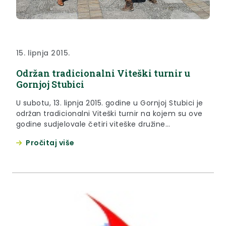
15. lipnja 2015.
Održan tradicionalni Viteški turnir u
Gornjoj Stubici
U subotu, 13. lipnja 2015. godine u Gornjoj Stubici je
održan tradicionalni Viteški turnir na kojem su ove
godine sudjelovale četiri viteške družine
predvođene Družbom vitezova Zlatnog kaleža iz
Pročitaj više
Donje Stubice. Događaju je nazočio i župan
Krapinsko-zagorske županije Željko Kolar.