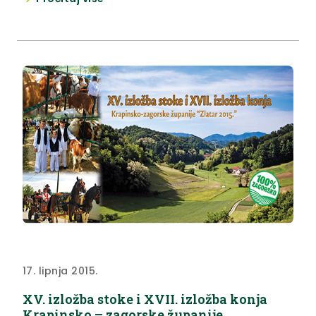
višegodišnjim nasadima vinograda i voćnjaka, te
poljoprivrednim površinama zasijanim kukuruzom,
pšenicom i krumpirom.
17. lipnja 2015.
XV. izložba stoke i XVII. izložba konja
Krapinsko – zagorske županije