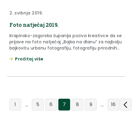
2. svibnja 2019.
Foto natječaj 2019.
Krapinsko-zagorska županija poziva kreativce da se
prijave na foto natječaj „Bajka na dlanu“ za najbolju
bajkovitu urbanu fotografiju, fotografiju prirodnih
ljepota, marljivih ljudi, tradicijskih objekata, kulturne
Pročitaj više
i prirodne baštine s područja Krapinsko-zagorske
županije.
...
...
1
5
6
7
8
9
16