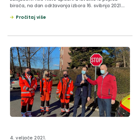
birača, na dan održavanja izbora 16. svibnja 2021.
godine, svoje pravo glasovanja možete ostvariti s
Pročitaj više
potvrdom za glasovanje koju izdaje Upravni odjel za
opću upravu i imovinsko-pravne poslove prema
mjestu prebivališta birača za sve vrijeme
glasovanja u vremenu od 7,00 do 19,00 sati na
slijedećim lokacijama: Krapina, Pregrada, Klanjec,
Zabok, Donja Stubica i Zlatar (dokument u privitku)
4. veljače 2021.