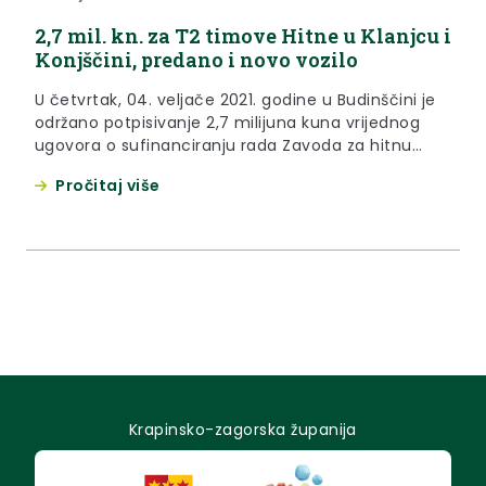
2,7 mil. kn. za T2 timove Hitne u Klanjcu i
Konjščini, predano i novo vozilo
U četvrtak, 04. veljače 2021. godine u Budinščini je
održano potpisivanje 2,7 milijuna kuna vrijednog
ugovora o sufinanciranju rada Zavoda za hitnu
medicinu KZŽ te je ujedno održana primopredaja
Pročitaj više
novog vozila za hitnu medicinsku službu Zavoda za
hitnu medicinu KZŽ.
Krapinsko-zagorska županija