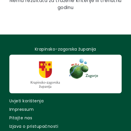
Nema rezultata za tražene kriterije ili trenutnu
godinu
Krapinsko-zagorska županija
Uvjeti korištenja
Impressum
Pitajte nas
Izjava o pristupačnosti