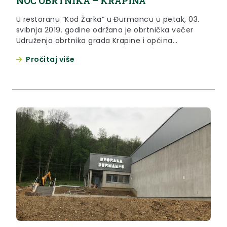
NOĆ OBRTNIKA – KRAPINA
U restoranu “Kod Žarka“ u Đurmancu u petak, 03.
svibnja 2019. godine održana je obrtnička večer
Udruženja obrtnika grada Krapine i općina
Đurmanec, Jesenje, Petrovsko i Radoboj.
Pročitaj više