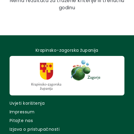
Nema rezultata za tražene kriterije ili trenutnu
godinu
Krapinsko-zagorska županija
Uvjeti korištenja
Impressum
Pitajte nas
Izjava o pristupačnosti