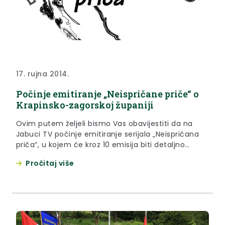
17. rujna 2014.
Počinje emitiranje „Neispričane priče“ o
Krapinsko-zagorskoj županiji
Ovim putem željeli bismo Vas obavijestiti da na
Jabuci TV počinje emitiranje serijala „Neispričana
priča“, u kojem će kroz 10 emisija biti detaljno
predstavljena Krapinsko-zagorska županija, Bajka
Pročitaj više
na dlanu.