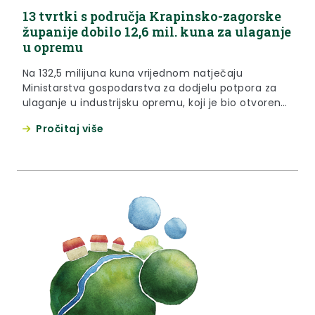
13 tvrtki s područja Krapinsko-zagorske
županije dobilo 12,6 mil. kuna za ulaganje
u opremu
Na 132,5 milijuna kuna vrijednom natječaju
Ministarstva gospodarstva za dodjelu potpora za
ulaganje u industrijsku opremu, koji je bio otvoren
do 30. lipnja 2014. godine potpore je dobilo i 13 tvrtki
Pročitaj više
s područja Krapinsko-zagorske županije, i to u
ukupnom iznosu od 12 milijuna i 693 tisuće kuna,
što je gotovo 10 posto sredstava predviđenih ovom
mjerom.