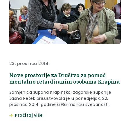
23. prosinca 2014.
Nove prostorije za Društvo za pomoć
mentalno retardiranim osobama Krapina
Zamjenica župana Krapinsko-zagorske županije
Jasna Petek prisustvovala je u ponedjeljak, 22.
prosinca 2014. godine u Đurmancu svečanosti
kojom je proslavljeno useljavanje Društva za
Pročitaj više
pomoć mentalno retardiranim osobama Krapina u
nove prostorije u kojima na adekvatan način mogu
realizirati program „Poludnevni boravak za odrasle