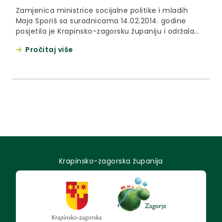
Zamjenica ministrice socijalne politike i mladih
Maja Sporiš sa suradnicama 14.02.2014. godine
posjetila je Krapinsko-zagorsku županiju i održala
radni sastanak s zamjenicom župana Jasnom
Pročitaj više
Petek i suradnicima.Teme sastanka bile su vezane
uz djelovanje institucija za socijalnu skrb i provedbu
novog Zakona o socijalnoj skrbi, (pomoć u kući,
obiteljske domove, obiteljske centre) kao i ostale
probleme vezane uz područje socijalne skrbi.
Krapinsko-zagorska županija