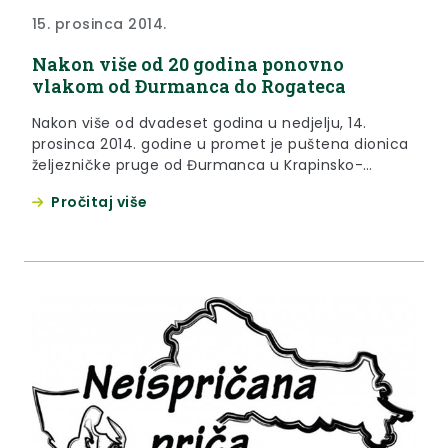
15. prosinca 2014.
Nakon više od 20 godina ponovno
vlakom od Đurmanca do Rogateca
Nakon više od dvadeset godina u nedjelju, 14.
prosinca 2014. godine u promet je puštena dionica
željezničke pruge od Đurmanca u Krapinsko-
zagorskoj županiji do državne granice sa
Pročitaj više
Slovenijom, odnosno Rogateca, čime je ponovno
uspostavljen željeznički promet između Hrvatske i
Slovenije na toj relaciji.