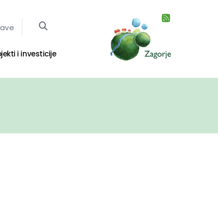
jave
jekti i investicije