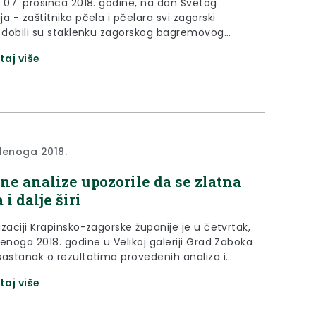
, 07. prosinca 2018. godine, na dan Svetog
a - zaštitnika pčela i pčelara svi zagorski
i dobili su staklenku zagorskog bagremovog
meda, u sklopu nacionalne akcije „Školski medni dan“.
taj više
denoga 2018.
ne analize upozorile da se zlatna
 i dalje širi
zaciji Krapinsko-zagorske županije je u četvrtak,
enoga 2018. godine u Velikoj galeriji Grad Zaboka
sastanak o rezultatima provedenih analiza i
og stanja širenja zlatne žutice u vinogradima na
taj više
u Krapinsko-zagorske županije.