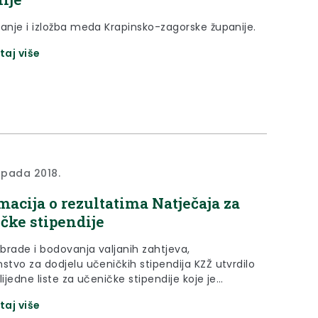
vanje i izložba meda Krapinsko-zagorske županije.
taj više
topada 2018.
macija o rezultatima Natječaja za
čke stipendije
brade i bodovanja valjanih zahtjeva,
stvo za dodjelu učeničkih stipendija KZŽ utvrdilo
lijedne liste za učeničke stipendije koje je
o nadležno tijelo zaključkom i koje se daju
taj više
siranoj javnosti na uvid i znanje.