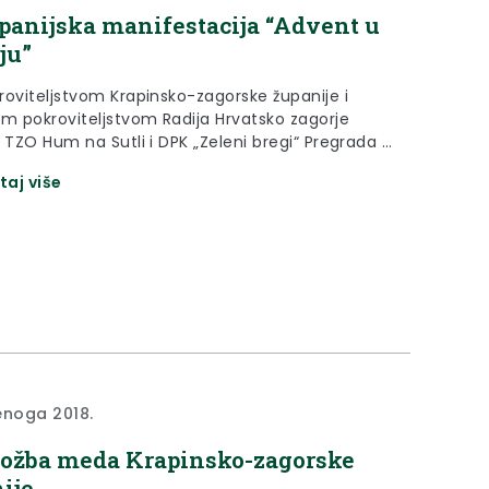
upanijska manifestacija “Advent u
ju”
roviteljstvom Krapinsko-zagorske županije i
im pokroviteljstvom Radija Hrvatsko zagorje
 TZO Hum na Sutli i DPK „Zeleni bregi“ Pregrada i
godine biti održana županijska manifestacija
taj više
 U ZAGORJU“, uz obred paljenja prve županijske
ke svijeće.
enoga 2018.
zložba meda Krapinsko-zagorske
ije