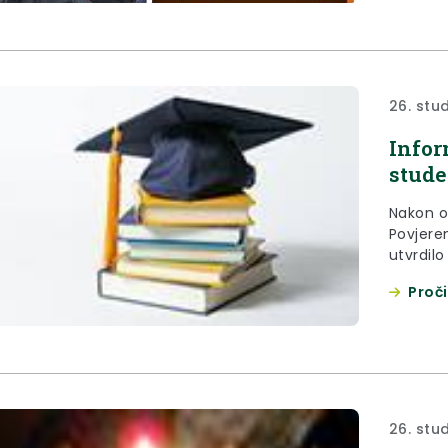
26. stu
Infor
stude
Nakon o
Povjere
utvrdilo
koje je 
Proči
zaintere
26. stu