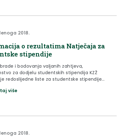
denoga 2018.
macija o rezultatima Natječaja za
ntske stipendije
brade i bodovanja valjanih zahtjeva,
nstvo za dodjelu studentskih stipendija KZŽ
 je redoslijedne liste za studentske stipendije
potvrdilo nadležno tijelo zaključkom i koje se daju
taj više
siranoj javnosti na uvid i znanje.
denoga 2018.