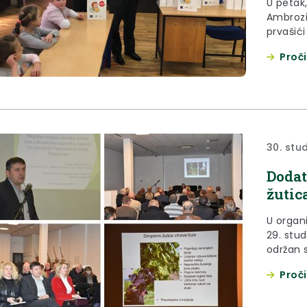
U petak
Ambrozij
prvašić
Proči
30. stu
Dodat
žutica
U organi
29. stud
održan 
trenutn
Proči
područj