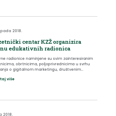
topada 2018.
etnički centar KZŽ organizira
nu edukativnih radionica
vne radionice naminjene su svim zainteresiranim
nicima, obrtnicima, poljoprivrednicima u svrhu
ranja o gigitalnom marketingu, društvenim
, izradi web stranica te trade marketingu i
taj više
ciji proizvoda.
a 2018.