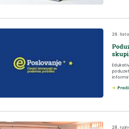
29. lis
Poduz
skupi
Edukati
poduzet
informi
mrežama
Proči
distribu
28. rujn