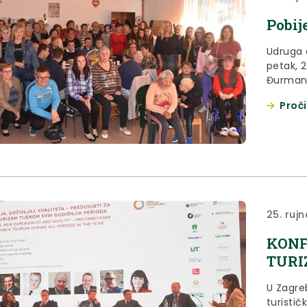
Pobij
Udruga 
petak, 2
Đurmanc
Pobijed
Proči
25. rujn
KONF
TURI
U Zagre
turistič