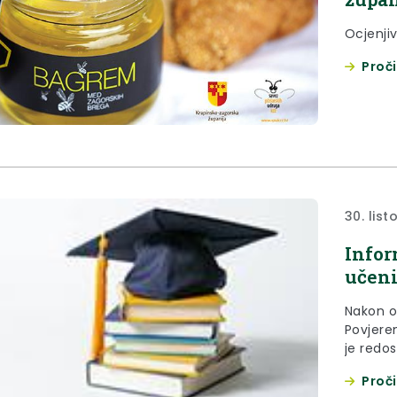
Ocjenji
Proči
30. lis
Infor
učeni
Nakon o
Povjeren
je redos
potvrdil
Proči
zaintere