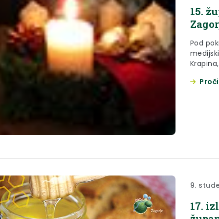
15. ž
Zagor
Pod pok
medijsk
Krapina,
ove će 
Proči
„ADVENT
advents
9. stud
17. i
župan