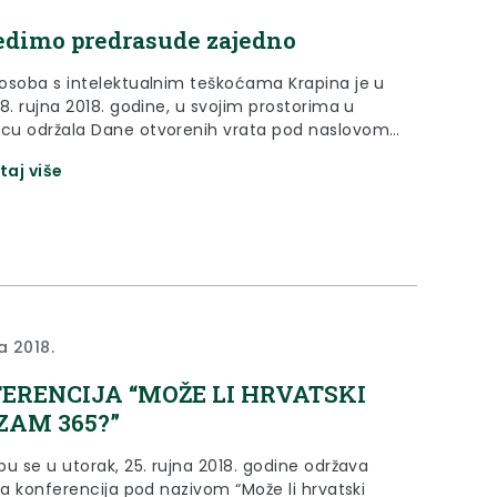
edimo predrasude zajedno
osoba s intelektualnim teškoćama Krapina je u
8. rujna 2018. godine, u svojim prostorima u
u održala Dane otvorenih vrata pod naslovom
imo predrasude zajedno.
taj više
a 2018.
ERENCIJA “MOŽE LI HRVATSKI
ZAM 365?”
bu se u utorak, 25. rujna 2018. godine održava
ka konferencija pod nazivom “Može li hrvatski