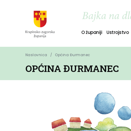
O županiji
Ustrojstvo
Naslovnica
Općina Đurmanec
OPĆINA ĐURMANEC