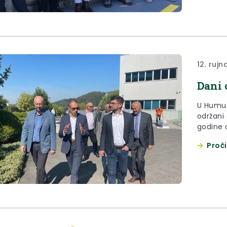
12. rujn
Dani 
U Humu n
održani 
godine 
Proči