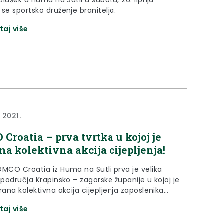
 Biušek u Humu na Sutli u subotu, 26. lipnja
se sportsko druženje branitelja.
taj više
a 2021.
Croatia – prva tvrtka u kojoj je
na kolektivna akcija cijepljenja!
OMCO Croatia iz Huma na Sutli prva je velika
 područja Krapinsko – zagorske županije u kojoj je
rana kolektivna akcija cijepljenja zaposlenika
oronavirusa.
taj više