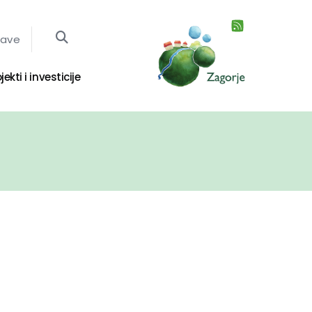
jave
jekti i investicije