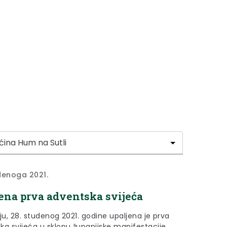
denoga 2021.
ena prva adventska svijeća
ju, 28. studenog 2021. godine upaljena je prva
ka svijeća u sklopu županijske manifestacije