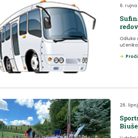
6. rujna
Sufin
redov
Odluka 
učenika 
Proči
26. lipn
Sport
Biuš