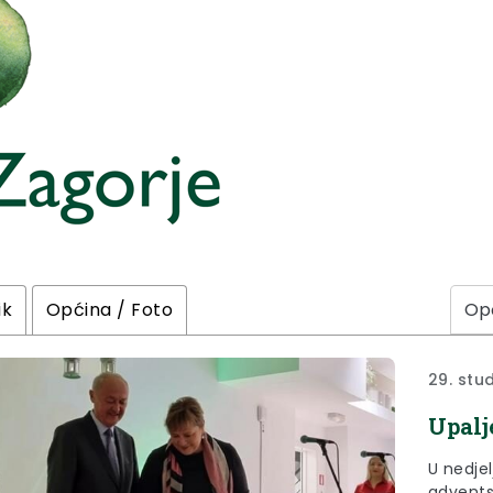
ik
Općina / Foto
29. stu
Upalj
U nedjel
advents