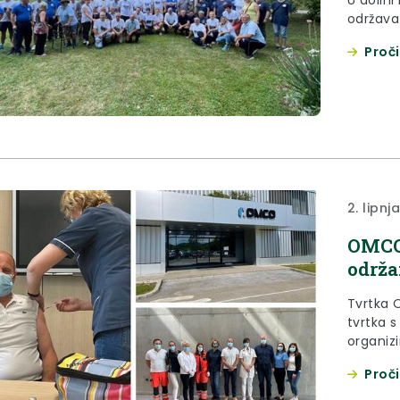
U dolini
održava 
Proči
2. lipnj
OMCO 
održa
Tvrtka 
tvrtka s
organizi
protiv k
Proči