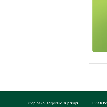
Krapinsko-zagorska županija
Uvjeti k