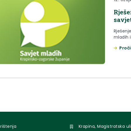
Rješe
savje
Rješenj
mladih 
Proči
orištenja
Krapina, Magistratska uli