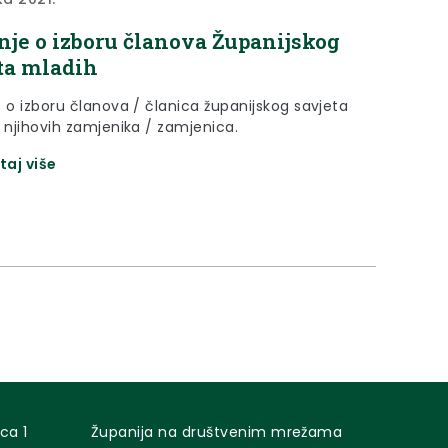
nje o izboru članova Županijskog
ta mladih
e o izboru članova / članica županijskog savjeta
i njihovih zamjenika / zamjenica.
taj više
ca 1
Županija na društvenim mrežama