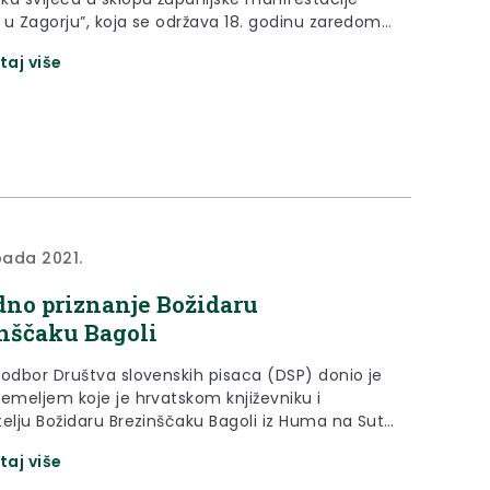
 u Zagorju”, koja se održava 18. godinu zaredom.
tacija je humanitarnog karaktera a ovogodišnja
taj više
jena sredstva namijenjena su Udruzi „Onkološki
t” iz Huma na Sutli” za pokretanje kampanje „Rak.
?”.
opada 2021.
dno priznanje Božidaru
nščaku Bagoli
 odbor Društva slovenskih pisaca (DSP) donio je
temeljem koje je hrvatskom književniku i
elju Božidaru Brezinščaku Bagoli iz Huma na Sutli
a POVELJA POČASNOG ČLANA.
taj više