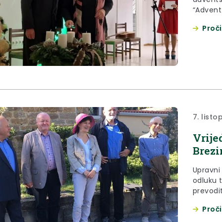
“Advent
Manifes
Proči
prikupl
pacijen
I kaj sad
7. list
Vrije
Brezi
Upravni
odluku 
prevodit
uručen
Proči