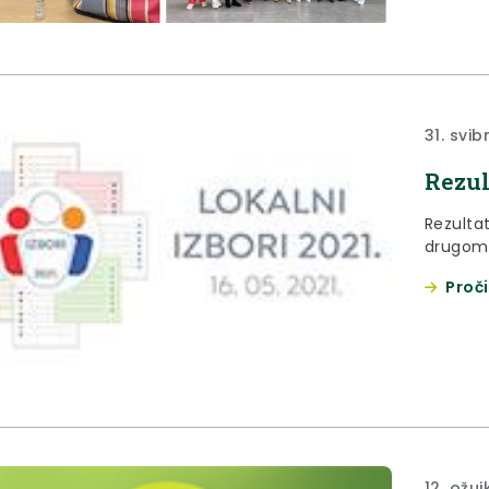
31. svib
Rezul
Rezultat
drugom
Proči
12. ožuj