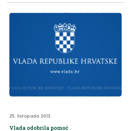
socijalne i druge uvjete (koje će smještenoj osobi
osigurati primjerenu skrb, a koje ocjenjuje Centar
za socijalnu skrb prema mjestu prebivališta
udomitelja.
25. listopada 2013.
Vlada odobrila pomoć