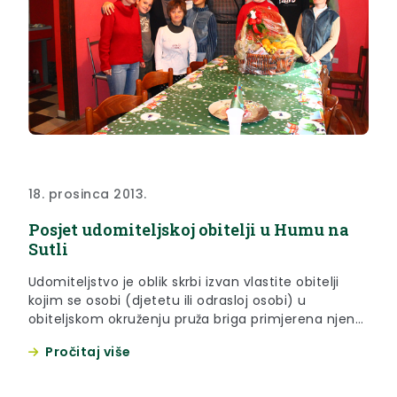
18. prosinca 2013.
Posjet udomiteljskoj obitelji u Humu na
Sutli
Udomiteljstvo je oblik skrbi izvan vlastite obitelji
kojim se osobi (djetetu ili odrasloj osobi) u
obiteljskom okruženju pruža briga primjerena njenoj
dobi i potrebama. Svrha udomiteljstva je omogućiti
Pročitaj više
djetetu odrastanje u zamjenskoj obitelji, a drugim
osobama primjereno zbrinjavanje. Udomiteljska
obitelj mora ispunjavati propisane, stambene,