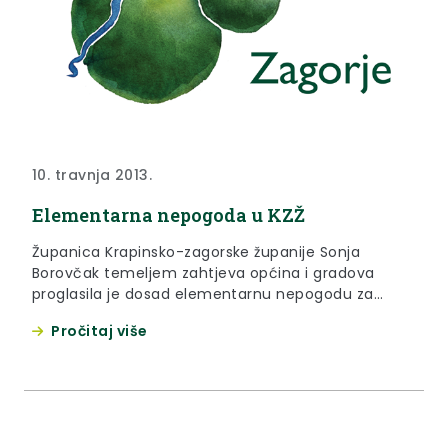
10. travnja 2013.
Elementarna nepogoda u KZŽ
Županica Krapinsko-zagorske županije Sonja
Borovčak temeljem zahtjeva općina i gradova
proglasila je dosad elementarnu nepogodu za
područje 20 jedinica lokalne samouprave: Klanjec
Pročitaj više
(3.travnja 2013.), Zagorska Sela, Bedekovčina, Hum
na Sutli, Krapinske Toplice, Hrašćina, Tuhelj,
Pregrada, Donja Stubica, Oroslavje (5. travnja
2013.), Veliko Trgovišće, Desinić, Novi Golubovec,
Đurmanec, Marija Bistrica, Gornja Stubica (9.
travnja 2013.), Zabok, Sveti Križ Začretje, Kumrovec i