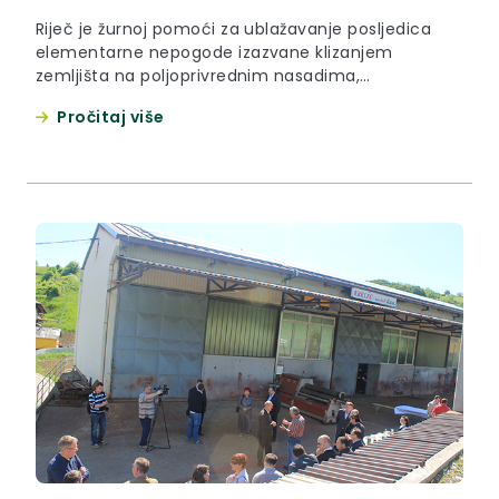
Riječ je žurnoj pomoći za ublažavanje posljedica
elementarne nepogode izazvane klizanjem
zemljišta na poljoprivrednim nasadima,
poljoprivrednom i građevinskom zemljištu te za
Pročitaj više
sanaciju stambeno –građevinskih objekata, u
ukupnom iznosu od 2. 277.245,00 kuna.