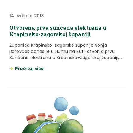
14. svibnja 2013.
Otvorena prva sunčana elektrana u
Krapinsko-zagorskoj županiji
Županica Krapinsko-zagorske županije Sonja
Borovčak danas je u Humu na Sutli otvorila prvu
Sunčanu elektranu u Krapinsko-zagorskoj županiji,
onu izgrađenu na poslovnom objektu tvrtke, ujedno
Pročitaj više
i investitora, Krklec metal d.o.o..