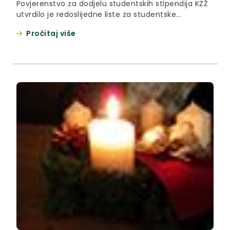
Povjerenstvo za dodjelu studentskih stipendija KZŽ
utvrdilo je redoslijedne liste za studentske
stipendije koje je potvrdilo nadležno tijelo
Pročitaj više
zaključkom i koje se daju zainteresiranoj javnosti na
uvid i znanje.