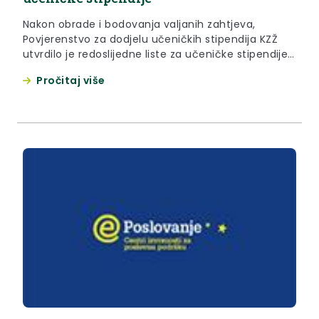
Nakon obrade i bodovanja valjanih zahtjeva,
Povjerenstvo za dodjelu učeničkih stipendija KZŽ
utvrdilo je redoslijedne liste za učeničke stipendije
koje je potvrdilo nadležno tijelo zaključkom i koje se
Pročitaj više
daju zainteresiranoj javnosti na uvid i znanje.