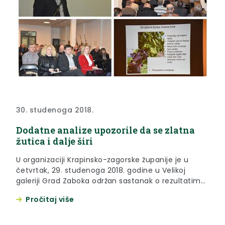
30. studenoga 2018.
Dodatne analize upozorile da se zlatna
žutica i dalje širi
U organizaciji Krapinsko-zagorske županije je u
četvrtak, 29. studenoga 2018. godine u Velikoj
galeriji Grad Zaboka održan sastanak o rezultatima
provedenih analiza i trenutnog stanja širenja zlatne
Pročitaj više
žutice u vinogradima na području Krapinsko-
zagorske županije.