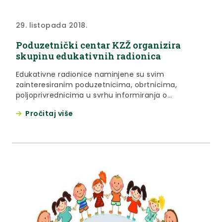
29. listopada 2018.
Poduzetnički centar KZŽ organizira
skupinu edukativnih radionica
Edukativne radionice naminjene su svim
zainteresiranim poduzetnicima, obrtnicima,
poljoprivrednicima u svrhu informiranja o
gigitalnom marketingu, društvenim mrežama,
Pročitaj više
izradi web stranica te trade marketingu i distribuciji
proizvoda.