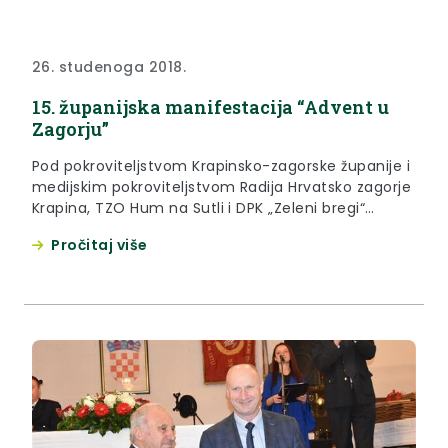
26. studenoga 2018.
15. županijska manifestacija “Advent u
Zagorju”
Pod pokroviteljstvom Krapinsko-zagorske županije i
medijskim pokroviteljstvom Radija Hrvatsko zagorje
Krapina, TZO Hum na Sutli i DPK „Zeleni bregi“
Pregrada i ove će godine biti održana županijska
Pročitaj više
manifestacija „ADVENT U ZAGORJU“, uz obred
paljenja prve županijske adventske svijeće.