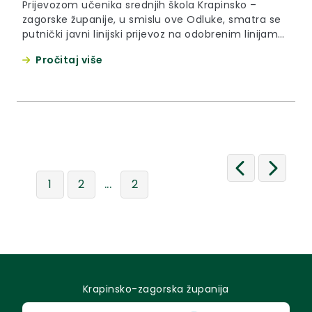
Prijevozom učenika srednjih škola Krapinsko –
zagorske županije, u smislu ove Odluke, smatra se
putnički javni linijski prijevoz na odobrenim linijama
prijevoznika u autobusnom i željezničkom prometu,
Pročitaj više
odnosno, iznimno drugi oblik prijevoza, na
područjima gdje nema odgovarajućeg javnog
prijevoza i koji se obavlja od mjesta prebivališta do
mjesta školovanja .
...
1
2
2
Krapinsko-zagorska županija