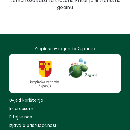
Nema rezultata za tražene kriterije ili trenutnu
godinu
Krapinsko-zagorska županija
Uvjeti korištenja
Impressum
Pitajte nas
Izjava o pristupačnosti