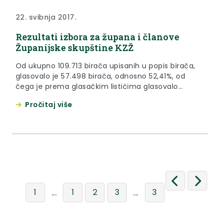
22. svibnja 2017.
Rezultati izbora za župana i članove
Županijske skupštine KZŽ
Od ukupno 109.713 birača upisanih u popis birača,
glasovalo je 57.498 birača, odnosno 52,41%, od
čega je prema glasačkim listićima glasovalo
57.493 birača, odnosno 52,40%. Važećih listića bilo
Pročitaj više
je 55.752, odnosno 96,97%. Nevažećih je bilo 1.741
listića, odnosno 3,03%.
...
...
1
1
2
3
3