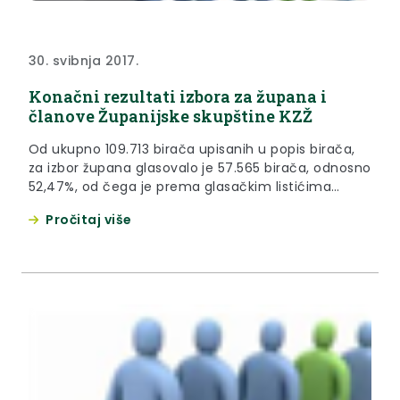
30. svibnja 2017.
Konačni rezultati izbora za župana i
članove Županijske skupštine KZŽ
Od ukupno 109.713 birača upisanih u popis birača,
za izbor župana glasovalo je 57.565 birača, odnosno
52,47%, od čega je prema glasačkim listićima
glasovalo 57.561 birača, odnosno 52,47%. Važećih
Pročitaj više
listića bilo je 56.096, odnosno 97,45%. Nevažećih je
bilo 1.465 listića, odnosno 2,55%.