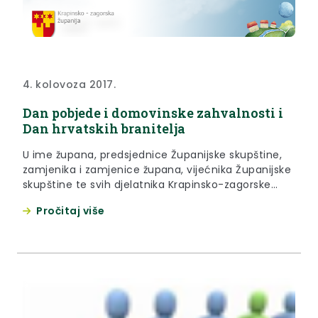
4. kolovoza 2017.
Dan pobjede i domovinske zahvalnosti i
Dan hrvatskih branitelja
U ime župana, predsjednice Županijske skupštine,
zamjenika i zamjenice župana, vijećnika Županijske
skupštine te svih djelatnika Krapinsko-zagorske
županije upućujemo čestitke povodom Dana
Pročitaj više
pobjede i domovinske zahvalnosti i Dana hrvatskih
branitelja.