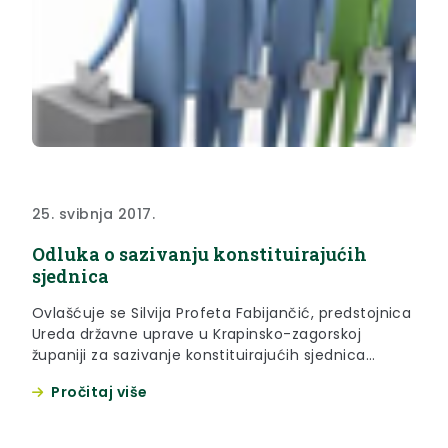
25. svibnja 2017.
Odluka o sazivanju konstituirajućih
sjednica
Ovlašćuje se Silvija Profeta Fabijančić, predstojnica
Ureda državne uprave u Krapinsko-zagorskoj
županiji za sazivanje konstituirajućih sjednica
općinskih i gradskih vijeća s područja Krapinsko-
Pročitaj više
zagorske županije te Županijske skupštine
Krapinsko-zagorske županije u roku određenom
člankom 87. stavkom 2. Zakona o lokalnim