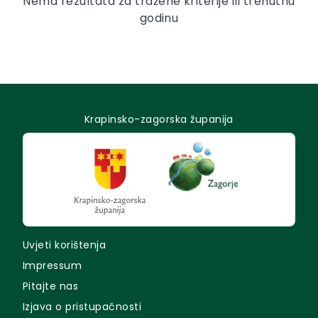
Nema rezultata za tražene kriterije ili trenutnu
godinu
Krapinsko-zagorska županija
Uvjeti korištenja
Impressum
Pitajte nas
Izjava o pristupačnosti