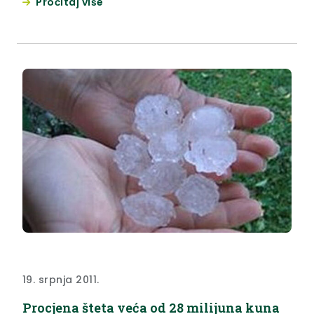
Pročitaj više
PRIJEDLOGU DETALJNOG PLANA UREĐENJAPROŠIRENJA
GROBLJA KRALJEVEC NA SUTLI 1) Javna rasprava
održavat će se od 28. studenog 2011. godine do 28.
prosinca 2011. godine....
19. srpnja 2011.
Procjena šteta veća od 28 milijuna kuna