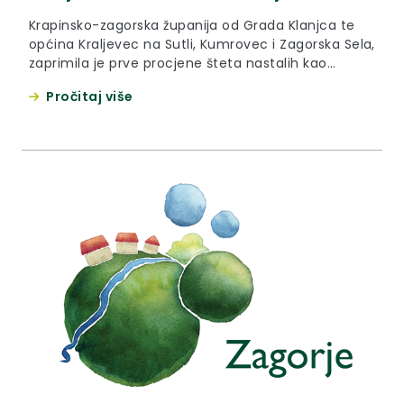
Krapinsko-zagorska županija od Grada Klanjca te
općina Kraljevec na Sutli, Kumrovec i Zagorska Sela,
zaprimila je prve procjene šteta nastalih kao
posljedica elementarne nepogode (tuče). Prvi
Pročitaj više
podaci, preliminarni, govore o ukupnom iznosu od
preko 28 milijuna kuna, od čega na Klanjec otpada
3,6 milijuna kuna, Kraljevec na Sutli 19 milijuna kuna
, Kumrovec 5,17 milijuna kuna te Zagorska Sela 800
tisuća kuna