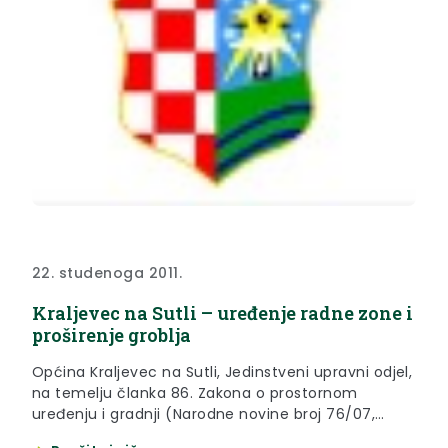
22. studenoga 2011.
Kraljevec na Sutli – uređenje radne zone i
proširenje groblja
Općina Kraljevec na Sutli, Jedinstveni upravni odjel,
na temelju članka 86. Zakona o prostornom
uređenju i gradnji (Narodne novine broj 76/07,
38/09, 55/11 i 90/11), objavljuje JAVNU RASPRAVU O