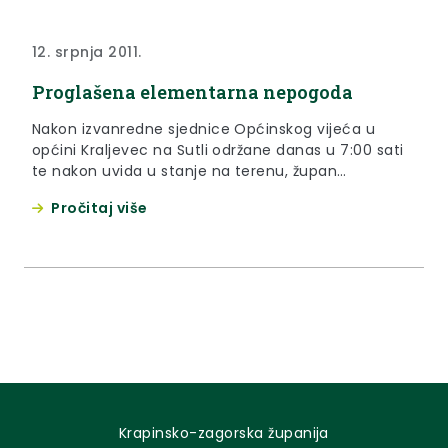
12. srpnja 2011.
Proglašena elementarna nepogoda
Nakon izvanredne sjednice Općinskog vijeća u
općini Kraljevec na Sutli održane danas u 7:00 sati
te nakon uvida u stanje na terenu, župan
Krapinsko-zagorske županije, mr.sc. Siniša Hajdaš
Pročitaj više
Dončić proglašava elementarnu nepogodu (tuča)
u gradu Klanjcu te općinama Kraljevec na Sutli i
Kumrovec.
Krapinsko-zagorska županija