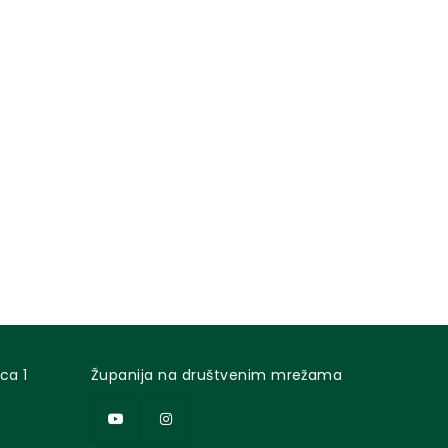
ca 1
Županija na društvenim mrežama