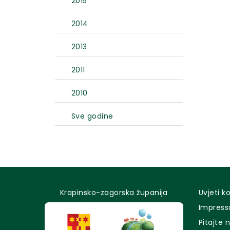
2015
2014
2013
2011
2010
Sve godine
Krapinsko-zagorska županija
Uvjeti k
Impres
Pitajte 