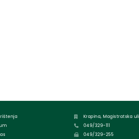
orištenja
Krapina, Magistratska uli
sum
049/329-111
nas
049/329-255