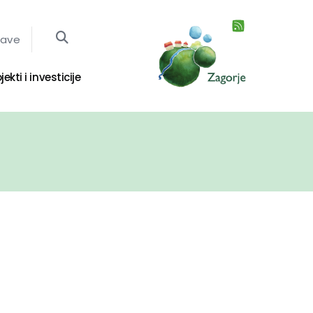
jave
jekti i investicije