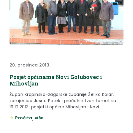
20. prosinca 2013.
Posjet općinama Novi Golubovec i
Mihovljan
Župan Krapinsko-zagorske županije Željko Kolar,
zamjenica Jasna Petek i pročelnik Ivan Lamot su
19.12.2013. posjetili općine Mihovljan i Novi
Golubovec u sklopu županovog obilaska svih
Pročitaj više
jedinica lokalne samouprave.