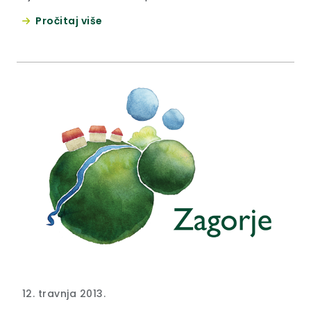
Tamburaškog orkestra KUD-a Mihovljan koji je
Pročitaj više
sudjelovao i osvojio prvo mjesto na 61. Europskom
glazbenom festivalu mladih glazbenika u Neerpeltu
u Belgiji.
12. travnja 2013.