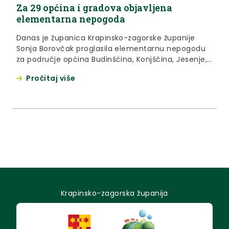
Za 29 općina i gradova objavljena
elementarna nepogoda
Danas je županica Krapinsko-zagorske županije
Sonja Borovčak proglasila elementarnu nepogodu
za područje općina Budinšćina, Konjščina, Jesenje,
Lobor, Mače, Mihovljan, Kraljevec na Sutli, Radoboj
Pročitaj više
te područje grada Zlatar.
Krapinsko-zagorska županija