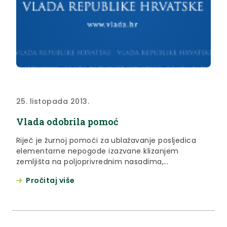
25. listopada 2013.
Vlada odobrila pomoć
Riječ je žurnoj pomoći za ublažavanje posljedica
elementarne nepogode izazvane klizanjem
zemljišta na poljoprivrednim nasadima,
poljoprivrednom i građevinskom zemljištu te za
Pročitaj više
sanaciju stambeno –građevinskih objekata, u
ukupnom iznosu od 2. 277.245,00 kuna.