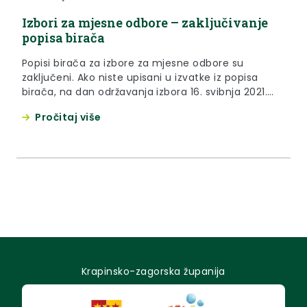
Izbori za mjesne odbore – zaključivanje
popisa birača
Popisi birača za izbore za mjesne odbore su
zaključeni. Ako niste upisani u izvatke iz popisa
birača, na dan održavanja izbora 16. svibnja 2021.
godine, svoje pravo glasovanja možete ostvariti s
Pročitaj više
potvrdom za glasovanje koju izdaje Upravni odjel za
opću upravu i imovinsko-pravne poslove prema
mjestu prebivališta birača za sve vrijeme
glasovanja u vremenu od 7,00 do 19,00 sati na
slijedećim lokacijama: Krapina, Pregrada, Klanjec,
Zabok, Donja Stubica i Zlatar (dokument u privitku)
Krapinsko-zagorska županija