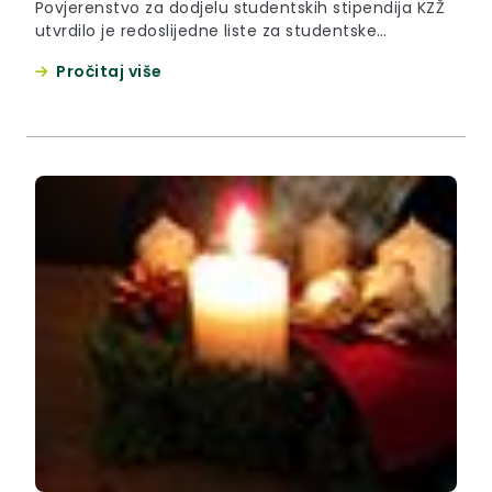
Povjerenstvo za dodjelu studentskih stipendija KZŽ
utvrdilo je redoslijedne liste za studentske
stipendije koje je potvrdilo nadležno tijelo
Pročitaj više
zaključkom i koje se daju zainteresiranoj javnosti na
uvid i znanje.