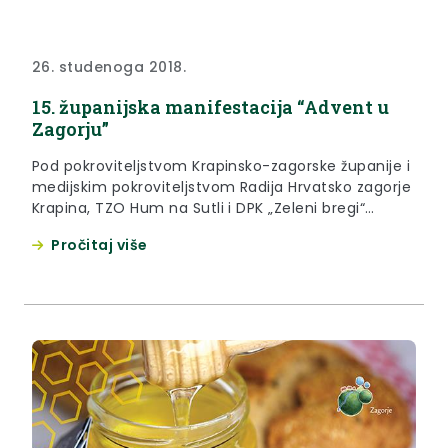
26. studenoga 2018.
15. županijska manifestacija “Advent u
Zagorju”
Pod pokroviteljstvom Krapinsko-zagorske županije i
medijskim pokroviteljstvom Radija Hrvatsko zagorje
Krapina, TZO Hum na Sutli i DPK „Zeleni bregi“
Pregrada i ove će godine biti održana županijska
Pročitaj više
manifestacija „ADVENT U ZAGORJU“, uz obred
paljenja prve županijske adventske svijeće.