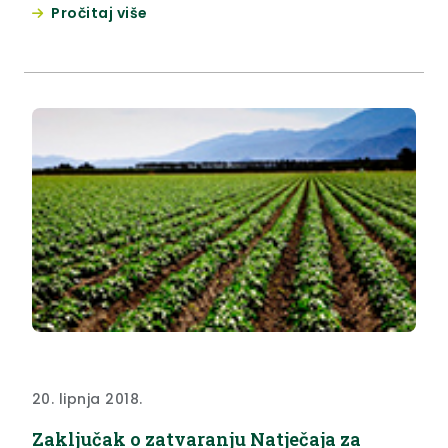
Pročitaj više
odnosno, iznimno drugi oblik prijevoza, na
područjima gdje nema odgovarajućeg javnog
prijevoza i koji se obavlja od mjesta prebivališta do
mjesta školovanja .
20. lipnja 2018.
Zaključak o zatvaranju Natječaja za