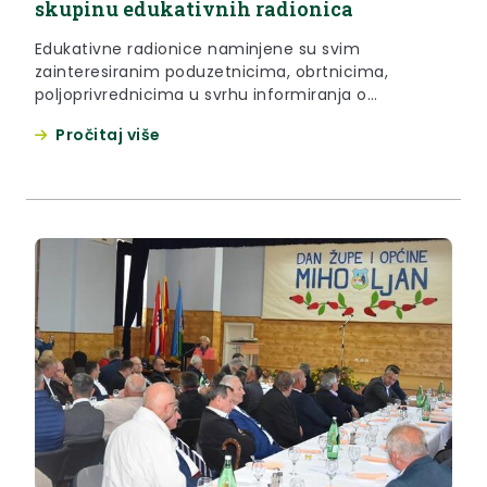
skupinu edukativnih radionica
Edukativne radionice naminjene su svim
zainteresiranim poduzetnicima, obrtnicima,
poljoprivrednicima u svrhu informiranja o
gigitalnom marketingu, društvenim mrežama,
Pročitaj više
izradi web stranica te trade marketingu i distribuciji
proizvoda.