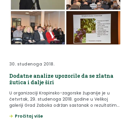
30. studenoga 2018.
Dodatne analize upozorile da se zlatna
žutica i dalje širi
U organizaciji Krapinsko-zagorske županije je u
četvrtak, 29. studenoga 2018. godine u Velikoj
galeriji Grad Zaboka održan sastanak o rezultatima
provedenih analiza i trenutnog stanja širenja zlatne
Pročitaj više
žutice u vinogradima na području Krapinsko-
zagorske županije.