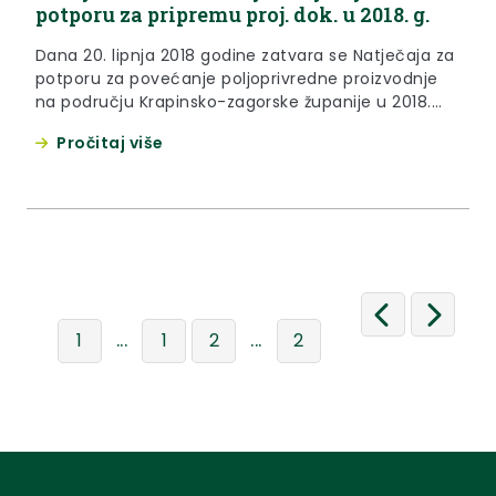
potporu za pripremu proj. dok. u 2018. g.
Dana 20. lipnja 2018 godine zatvara se Natječaja za
potporu za povećanje poljoprivredne proizvodnje
na području Krapinsko-zagorske županije u 2018.
godini (KLASA: 320-01/18-01/62, URBROJ: 2140/01-
Pročitaj više
02-18-2) objavljen 04. travnja 2018.godine na web
stranici Krapinsko-zagorske županija.
...
...
1
1
2
2