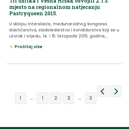
Tri užitka i Vesna Hršak osvojili 2. i 3.
mjesto na regionalnom natjecanju
Pastryqueen 2015.
U sklopu Interslasta, međunarodnog kongresa
slastičarstva, sladoledarstva i kondidorstva koji se u
utorak i srijedu, 14. i 15. listopada 2015. godine,
održava u Termama Tuhelj priređeno je natjecanje
Pročitaj više
Pastry queen 2015. na kojem su izvrstan rezultat
postigli natjecatelji iz Krapinsko-zagorske županije
...
...
1
1
2
3
3