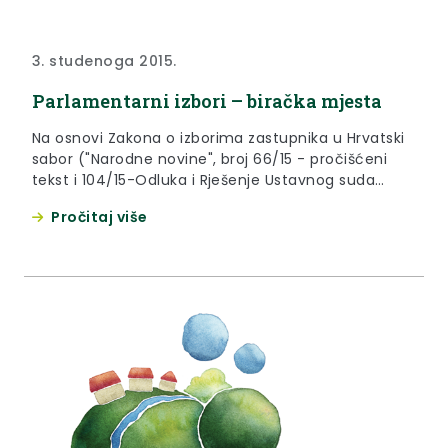
3. studenoga 2015.
Parlamentarni izbori – biračka mjesta
Na osnovi Zakona o izborima zastupnika u Hrvatski
sabor ("Narodne novine", broj 66/15 - pročišćeni
tekst i 104/15-Odluka i Rješenje Ustavnog suda
Republike Hrvatske, broj: U-I-1397/2015 od 24. rujna
Pročitaj više
2015., dalje: Zakon) Izborno povjerenstvo III. izborne
jedinice donosi Rješenja o određivanju biračkih
mjesta