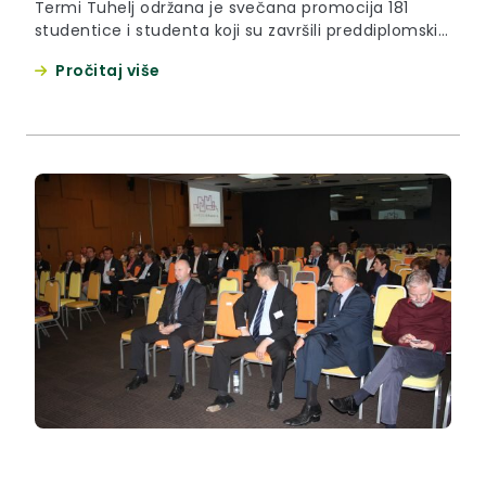
Termi Tuhelj održana je svečana promocija 181
studentice i studenta koji su završili preddiplomski,
stručni ili diplomski studij na Fakultetu za
Pročitaj više
menadžment u turizmu i ugostiteljstvu na
dislociranom studiju u Zaboku.