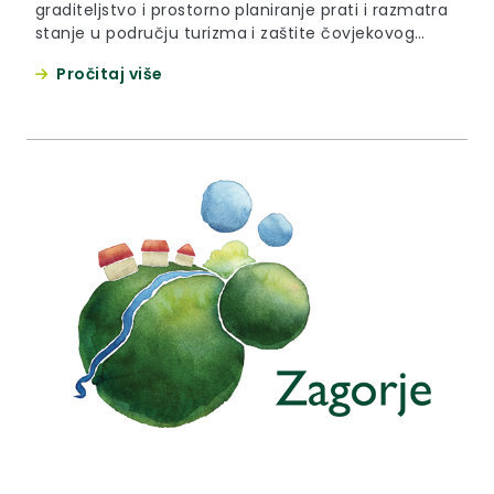
graditeljstvo i prostorno planiranje prati i razmatra
stanje u području turizma i zaštite čovjekovog
okoliša, graditeljstva i prostornog planiranja te
Pročitaj više
predlaže Skupštini provođenje potrebnih mjera i
radnji radi unapređenja stanja u tom području.