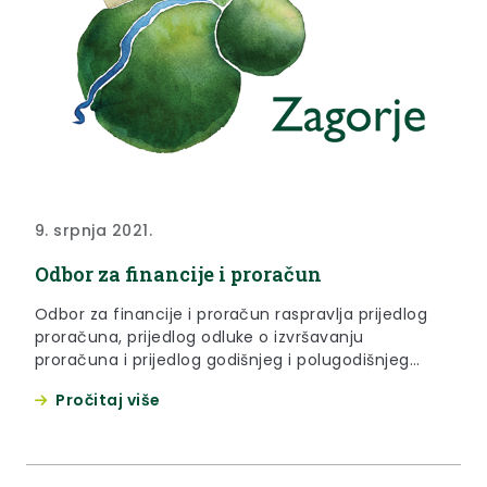
9. srpnja 2021.
Odbor za financije i proračun
Odbor za financije i proračun raspravlja prijedlog
proračuna, prijedlog odluke o izvršavanju
proračuna i prijedlog godišnjeg i polugodišnjeg
izvještaja o izvršenju proračuna. On nadalje
Pročitaj više
raspravlja prijedlog odluke o zaduživanju Županije,
raspravlja prijedlog odluke o privremenom
financiranju, kada nije predlagatelj te raspravlja sva
druga pitanja o financiranju odnosno financijskom