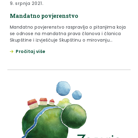
9. srpnja 2021.
Mandatno povjerenstvo
Mandatno povjerenstvo raspravlja o pitanjima koja
se odnose na mandatna prava članova i članica
Skupštine i izvješćuje Skupštinu o mirovanju
odnosno prestanku mandata člana ili članice
Pročitaj više
Skupštine i početku mandata zamjenika/ce te o
prestanku mirovanja mandata članice ili člana
Skupštine.