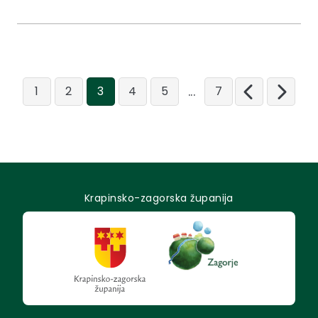
...
1
2
3
4
5
7
Krapinsko-zagorska županija