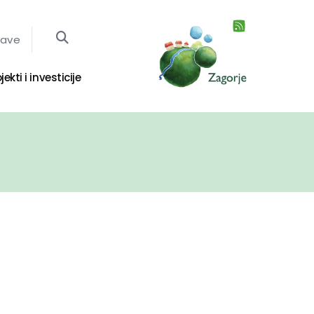
jave
jekti i investicije