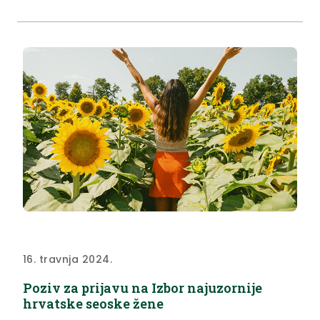
poslove i na izdvojenim mjestima rada. KRAPINA
Krapina, Magistratska 1 Telefon: 049/329-123;...
16. travnja 2024.
Poziv za prijavu na Izbor najuzornije
hrvatske seoske žene