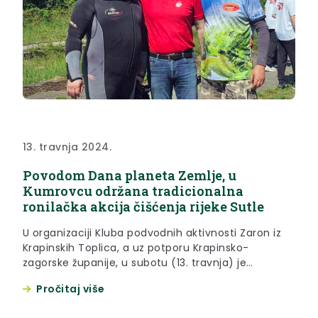
13. travnja 2024.
Povodom Dana planeta Zemlje, u
Kumrovcu održana tradicionalna
ronilačka akcija čišćenja rijeke Sutle
U organizaciji Kluba podvodnih aktivnosti Zaron iz
Krapinskih Toplica, a uz potporu Krapinsko-
zagorske županije, u subotu (13. travnja) je
povodom Dana planeta Zemlje održana
Pročitaj više
tradicionalna ronilačka akcija „Eko akcija”. Akciju je
pohvalio župan Krapinsko-zagorske županije Željko