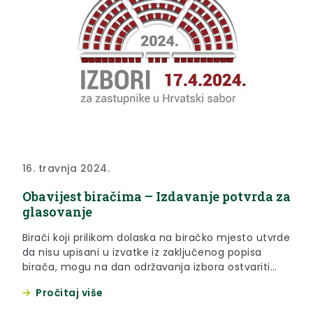
16. travnja 2024.
Obavijest biračima – Izdavanje potvrda za
glasovanje
Birači koji prilikom dolaska na biračko mjesto utvrde
da nisu upisani u izvatke iz zaključenog popisa
birača, mogu na dan održavanja izbora ostvariti
svoje pravo glasovanja potvrdom za glasovanje
Pročitaj više
koju izdaju ovlašteni službenici u Upravnom odjelu
za opću upravu, imovinsko-pravne i zajedničke