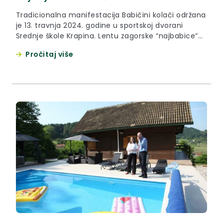
Tradicionalna manifestacija Babičini kolači održana
je 13. travnja 2024. godine u sportskoj dvorani
Srednje škole Krapina. Lentu zagorske “najbabice”
ponijela je Mirjana Štahan iz Zlatara s kolačom
Pročitaj više
Jurjevski beciklin. Drugo mjesto za kolač Vesnini
paketići osvojila je Ljubica Radovečki iz Svetog Križa
Začretja, dok je treća sa svojim Salovnjacima bila
Biserka Hajdek iz Zlatar Bistrice. Župan Željko...