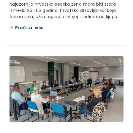
Najuzornija hrvatska seoska žena mora biti stara
između 25 i 65 godina, hrvatska državljanka, koja
živi na selu, uživa ugled u svojoj sredini, ima lijepo
uređeno kućanstvo i poljoprivredno gospodarstvo,
Pročitaj više
proizvodi poljoprivredne proizvode i/ili rukotvorine
i/ili stvara umjetnička djela. U svojoj sredini žena je
poznati borac za razvitak i napredak društvenog,
kulturnog i gospodarskog života...