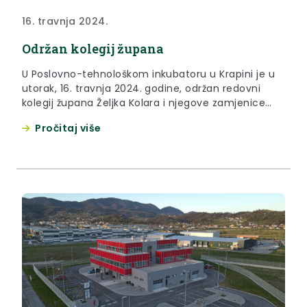
16. travnja 2024.
Održan kolegij župana
U Poslovno-tehnološkom inkubatoru u Krapini je u
utorak, 16. travnja 2024. godine, održan redovni
kolegij župana Željka Kolara i njegove zamjenice
Jasne Petek s pročelnicima županijskih upravnih
Pročitaj više
odjela te ravnateljima i direktorima županijskih
ustanova.