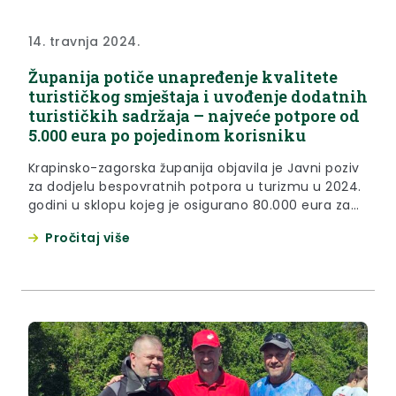
14. travnja 2024.
Županija potiče unapređenje kvalitete
turističkog smještaja i uvođenje dodatnih
turističkih sadržaja – najveće potpore od
5.000 eura po pojedinom korisniku
Krapinsko-zagorska županija objavila je Javni poziv
za dodjelu bespovratnih potpora u turizmu u 2024.
godini u sklopu kojeg je osigurano 80.000 eura za
unapređenje kvalitete postojeće smještajne
Pročitaj više
ponude te uvođenje dodatnih inovativnih
turističkih sadržaja u postojećim registriranim
turističkim subjektima. Župan Željko Kolar istaknuo
je da osigurana sredstva za ovaj Javni poziv
dvostruko veća u odnosu...