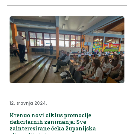
Kolar koji je istaknuo kako rijeka Sutla ima poseban
status što se tiče zaštite, posebice zato jer je
zaštićena...
12. travnja 2024.
Krenuo novi ciklus promocije
deficitarnih zanimanja: Sve
zainteresirane čeka županijska