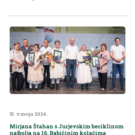
vrijednost potpora iznosi 47.864,20 eura, a
raspoređena je na 12 korisnika kojima je ugovore
simbolično uručio župan Krapinsko-zagorske
županije Željko Kolar. „Mi smo još 2021. godine
krenuli s...
15. travnja 2024.
Mirjana Štahan s Jurjevskim beciklinom
najbolja na 16. Babičinim kolačima