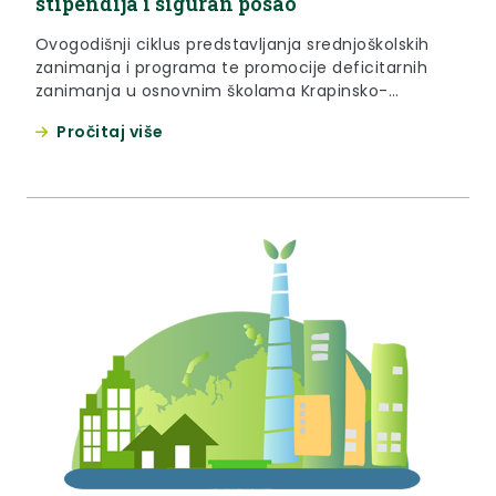
stipendija i siguran posao
Ovogodišnji ciklus predstavljanja srednjoškolskih
zanimanja i programa te promocije deficitarnih
zanimanja u osnovnim školama Krapinsko-
zagorske županije počeo je 9. travnja 2024. godine
Pročitaj više
u Osnovnoj školi Bedekovčina te je do 12. travnja
nastavljen u 7 drugih osnovnih škola. Prezentaciju
srednjoškolskih zanimanja i promociju deficitarnih u
zagorskim školama organizira Krapinsko-zagorska
županija u suradnju s Hrvatskim zavodom za...