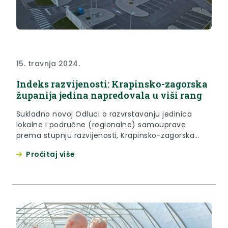
15. travnja 2024.
Indeks razvijenosti: Krapinsko-zagorska
županija jedina napredovala u viši rang
Sukladno novoj Odluci o razvrstavanju jedinica
lokalne i područne (regionalne) samouprave
prema stupnju razvijenosti, Krapinsko-zagorska
županija nalazi se u trećoj skupini, odnosno drugoj
Pročitaj više
polovini iznadprosječno razvijenih županija. Novi
indeks razvijenosti Krapinsko-zagorske županije
iznosi 101,297, što je povećanje u odnosu na 2018.
godinu kada je indeks razvijenosti iznosio 97,976 te
je prema tome bila smještena u...