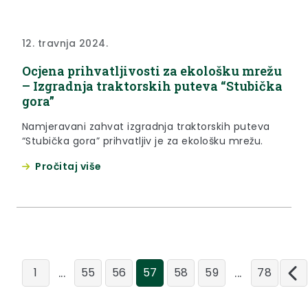
12. travnja 2024.
Ocjena prihvatljivosti za ekološku mrežu
– Izgradnja traktorskih puteva “Stubička
gora”
Namjeravani zahvat izgradnja traktorskih puteva
“Stubička gora” prihvatljiv je za ekološku mrežu.
Pročitaj više
...
...
1
55
56
57
58
59
78