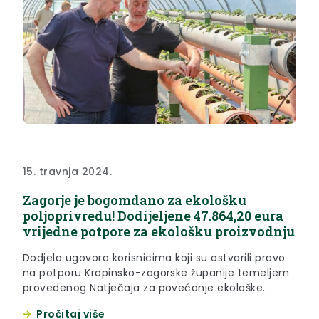
15. travnja 2024.
Zagorje je bogomdano za ekološku
poljoprivredu! Dodijeljene 47.864,20 eura
vrijedne potpore za ekološku proizvodnju
Dodjela ugovora korisnicima koji su ostvarili pravo
na potporu Krapinsko-zagorske županije temeljem
provedenog Natječaja za povećanje ekološke
poljoprivredne proizvodnje u 2024. godini održana
Pročitaj više
je 15. travnja 2024. godine u Petrovoj Gori. Ukupna