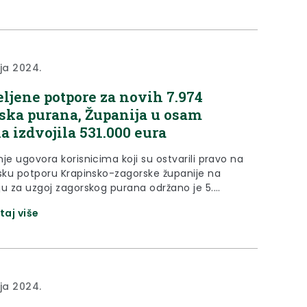
 Marija Bistrica, Laz Stubički,...
nja 2024.
eljene potpore za novih 7.974
ska purana, Županija u osam
a izdvojila 531.000 eura
je ugovora korisnicima koji su ostvarili pravo na
jsku potporu Krapinsko-zagorske županije na
ju za uzgoj zagorskog purana održano je 5.
 2024. godine u Poslovno-tehnološkom
taj više
oru Krapinsko-zagorske županije u Krapini. Pravo
oru ostvarila su 32 uzgajivača zagorskog purana,
će Županija dodijeliti 57.498,00 eura za 7.974
aljenih purića. Ugovore je uzgajivačima uručio
nja 2024.