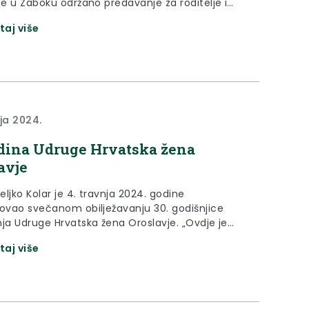
je u Zaboku održano predavanje za roditelje i
-obrazovne djelatnike na temu „Dvostruko
taj više
djeca“, a 5. travnja u Krapini interaktivno
nje za zainteresirane odgojno-obrazovne
ke na temu „Perfekcionizam i darovitost“. „Uz
vite djece od 15. ožujka do 15. travnja imamo...
nja 2024.
dina Udruge Hrvatska žena
avje
ljko Kolar je 4. travnja 2024. godine
vovao svečanom obilježavanju 30. godišnjice
nja Udruge Hrvatska žena Oroslavje. „Ovdje je
a je ljepota žene u oku i duši, no ja bi rekao da
taj više
u. Morate imati veliko srce da toliko radite za
ro, a da ništa ne tražite za uzvrat. Danas...