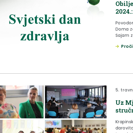
Obilj
2024.
Povodom
Doma zd
Sajam zd
9:00 do
Proči
Đalskog
podizan
rješava
patronaž
5. trav
Uz Mj
struč
Krapins
darovito