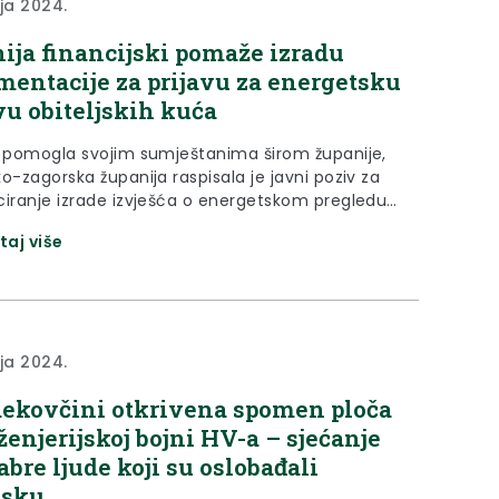
nja 2024.
ija financijski pomaže izradu
entacije za prijavu za energetsku
u obiteljskih kuća
 pomogla svojim sumještanima širom županije,
o-zagorska županija raspisala je javni poziv za
ciranje izrade izvješća o energetskom pregledu i
skog certifikata za obiteljske kuće na području
taj više
ko- zagorske županije. Naime, Fond za zaštitu
i energetsku učinkovitost raspisao je mjeru
ciranja energetske obnove obiteljskih kuća 2024.
Jedan od uvjeta za prijavu je...
nja 2024.
ekovčini otkrivena spomen ploča
nženjerijskoj bojni HV-a – sjećanje
abre ljude koji su oslobađali
tsku