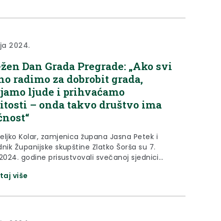
ovao završnici manifestacije. „Genijalna je
acija, tu sam bio i prošle...
nja 2024.
ežen Dan Grada Pregrade: „Ako svi
no radimo za dobrobit grada,
jamo ljude i prihvaćamo
čitosti – onda takvo društvo ima
nost“
eljko Kolar, zamjenica župana Jasna Petek i
nik Županijske skupštine Zlatko Šorša su 7.
2024. godine prisustvovali svečanoj sjednici
g vijeća Grada Pregrade, koja je održana u
taj više
proslave Dana Grada. Župan Željko Kolar
io je brojne okupljene u Vatrogasnom domu u
i, čestitao Dan Grada i vodstvu Grada na
nim rezultatima. „Čestitam...