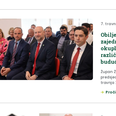
prisustv
manifest
7. trav
Obilj
zajed
okupl
razli
buduć
Župan Ž
predsjed
travnja 
Gradsko
Proči
sklopu 
pozdrav
Pregrad
ostvare