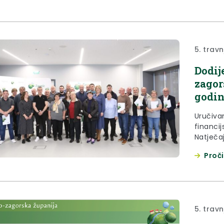
Lokacija:
5. trav
Dodij
zagor
godin
Uručivan
financi
Natječa
travnja
Proči
inkubat
na potp
kojima 
novoizv
župan...
5. trav