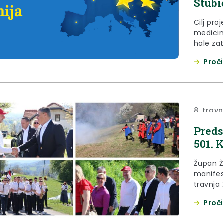
Stubi
Cilj pro
medicins
hale za
smješta
Proči
prostor
gardero
nadstre
zatvore
prostor
8. trav
Preds
501. 
Župan Ž
manifest
travnja
Bregima
Proči
jubilarn
Republi