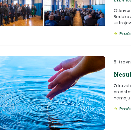
Otkriva
Bedekov
ustrojav
ratište 
Proči
vojske. 
vojske n
mobiliza
popunjav
5. trav
Nesuk
Zdravst
predstav
nemaju 
vode, k
Proči
mjera p
informa
zdravst
ekologij