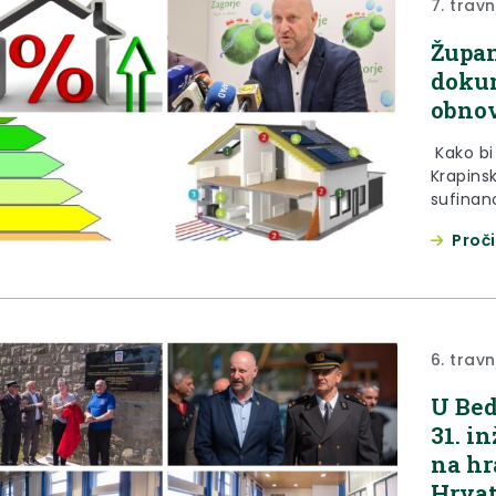
7. trav
Župan
dokum
obnov
Kako bi
Krapinsk
sufinan
energet
Proči
Krapins
okoliša 
sufinan
godine. 
6. trav
U Bed
31. i
na hr
Hrva