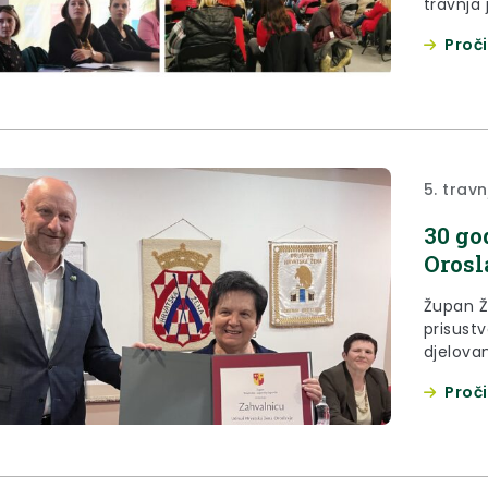
travnja 
odgojno
Proči
iznimna 
predava
djelatni
Dan daro
5. trav
30 go
Orosl
Župan Že
prisust
djelova
rečeno d
Proči
je u src
opće dob