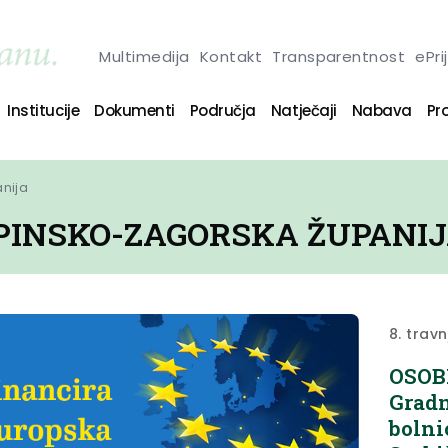
Multimedija
Kontakt
Transparentnost
ePri
Institucije
Dokumenti
Područja
Natječaji
Nabava
Pro
anija
PINSKO-ZAGORSKA ŽUPANI
8. trav
OSOB
Gradn
bolni