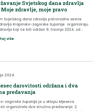
ežavanje Svjetskog dana zdravlja
: Moje zdravlje, moje pravo
 Svjetskog dana zdravlja patronažne sestre
ravlja Krapinsko-zagorske županije organiziraju
ravlja koji će biti održan 9. travnja 2024. od
 13:00 sati na prostoru Trga Ksavera Šandora
taj više
a u Zaboku s ciljem promicanja zdravlja,
ja kvalitete života i motivacijom sudionika na
nje zdravstvenih izazova današnjice. Osim
nih sestara, mobilnog palijativnog tima i...
nja 2024.
esec darovitosti održana i dva
na predavanja
ko-zagorska županija je u sklopu Mjeseca
sti organizirala dva stručna predavanja: 2.