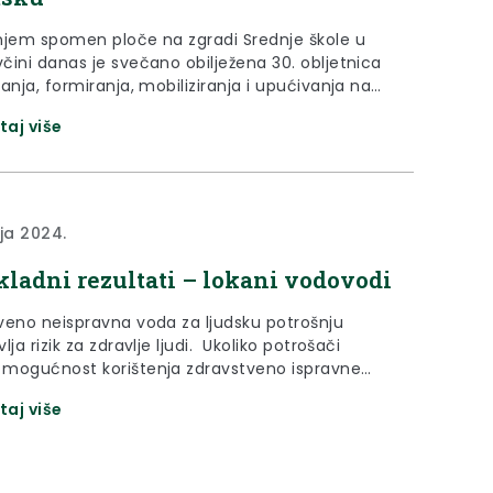
njem spomen ploče na zgradi Srednje škole u
čini danas je svečano obilježena 30. obljetnica
anja, formiranja, mobiliziranja i upućivanja na
samostalne 31. inženjerijske bojne Hrvatske
taj više
Samostalna 31. inženjerijska bojna Hrvatske
astala je 22. veljače 1994. godine, dok je prva
cija uslijedila 7. travnja 1994. godine. Bojna je
anja vojnicima inženjerijske vojne...
nja 2024.
ladni rezultati – lokani vodovodi
veno neispravna voda za ljudsku potrošnju
lja rizik za zdravlje ljudi. Ukoliko potrošači
mogućnost korištenja zdravstveno ispravne
od mikrobiološkog onečišćenja preporuča se
taj više
rokuhavanja vode prije upotrebe. Za više
cija molimo obratite se Zavodu za javno
vo Krapinsko-zagorske županije, Odjelu za
u. Analitičko izvješće broj: V 00750/24 (112380)