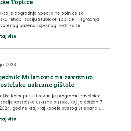
čke Toplice
jekta je dogradnja Specijalne bolnice za
ku rehabilitaciju Stubičke Toplice – izgradnja
tvorenog bazena i spojnog hodnika te
jnog objekta – hotela (4*) s tehničkim
taj više
ima koji uključuje: halu zatvorenog bazena s
bom i wellness sadržajima; bazenski bar s
šnicom na sunčalištu, bočno sunčalište;
nu komunikaciju s bolnicom; hotel s tehničkim
ima namijenjenima...
nja 2024.
jednik Milanović na završnici
Kostelske uskrsne pištole
eljko Kolar prisustvovao je programu završnice
acije Kostelske Uskrsne pištole, koji je održan 7.
 2024. godine kraj kraj kapele svetog Stjepana u
 Kostelskim. Nakon što je prošle godine otvorio
taj više
u 500. Kostelsku uskrsnu pištolu, predsjednik
ke Hrvatske Zoran Milanović ove je godine