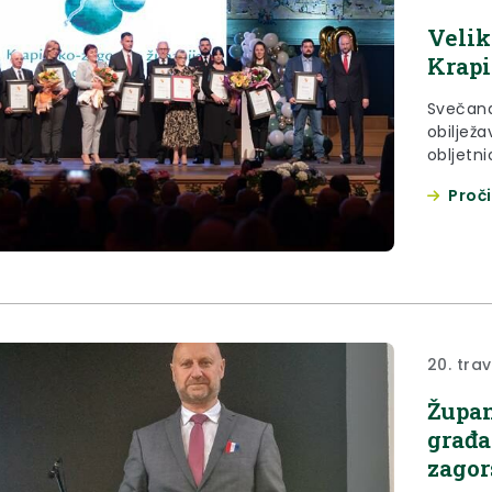
Velik
Krapi
Svečana
obiljež
obljetni
travnja 
Proči
20. tra
Župan
građa
zagor