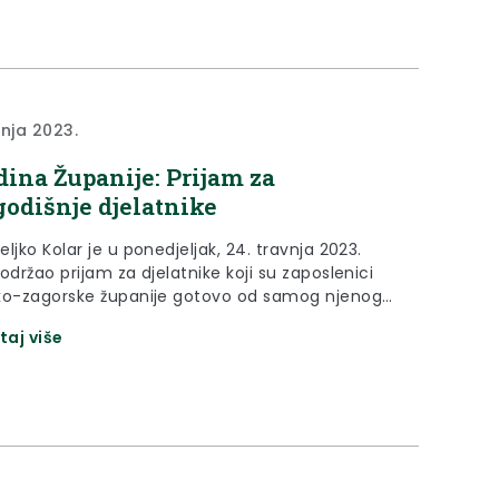
vnja 2023.
dina Županije: Prijam za
odišnje djelatnike
ljko Kolar je u ponedjeljak, 24. travnja 2023.
održao prijam za djelatnike koji su zaposlenici
ko-zagorske županije gotovo od samog njenog
anja 1993. godine.
taj više