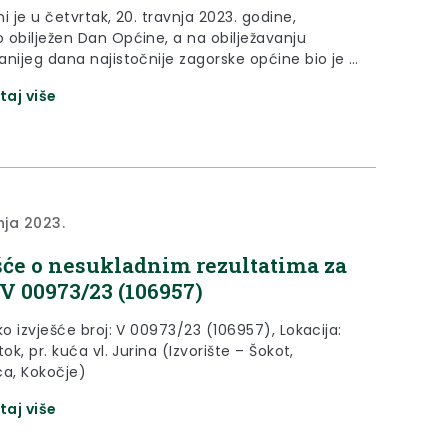
i je u četvrtak, 20. travnja 2023. godine,
 obilježen Dan Općine, a na obilježavanju
nijeg dana najistočnije zagorske općine bio je i
rapinsko-zagorske županije Željko Kolar.
taj više
nja 2023.
šće o nesukladnim rezultatima za
V 00973/23 (106957)
ko izvješće broj: V 00973/23 (106957), Lokacija:
tok, pr. kuća vl. Jurina (Izvorište – Šokot,
ca, Kokočje)
taj više