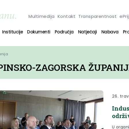
Multimedija
Kontakt
Transparentnost
ePri
Institucije
Dokumenti
Područja
Natječaji
Nabava
Pro
anija
PINSKO-ZAGORSKA ŽUPANI
26. tra
Indus
održi
U organ