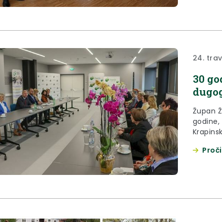
24. tra
30 go
dugog
Župan Že
godine, 
Krapins
ustrojav
Proči