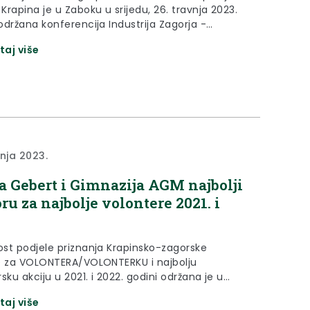
rapina je u Zaboku u srijedu, 26. travnja 2023.
održana konferencija Industrija Zagorja -
ntnost, održivost, modernizacija.
taj više
vnja 2023.
a Gebert i Gimnazija AGM najbolji
oru za najbolje volontere 2021. i
st podjele priznanja Krapinsko-zagorske
e za VOLONTERA/VOLONTERKU i najbolju
sku akciju u 2021. i 2022. godini održana je u
25. travnja 2023. godine, u Zelenoj dvorani u
taj više