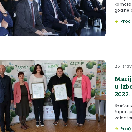
komore K
godine 
konkure
Proči
26. tra
Marij
u izb
2022.
Svečano
županij
volonter
utorak, 
Proči
Zaboku.