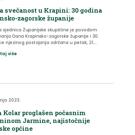
a svečanost u Krapini: 30 godina
nsko-zagorske županije
 sjednica Županijske skupštine je povodom
avanja Dana Krapinsko-zagorske županije i 30.
ce njezinog postojanja održana u petak, 21.
2023. godine, u Festivalskoj dvorani u Krapini.
taj više
vnja 2023.
 Kolar proglašen počasnim
ninom Jarmine, najistočnije
ske općine