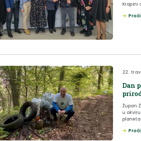
Krapini
predsta
Proči
22. tra
Dan p
priro
Župan Že
u okviru
planeta
Cesargr
Proči