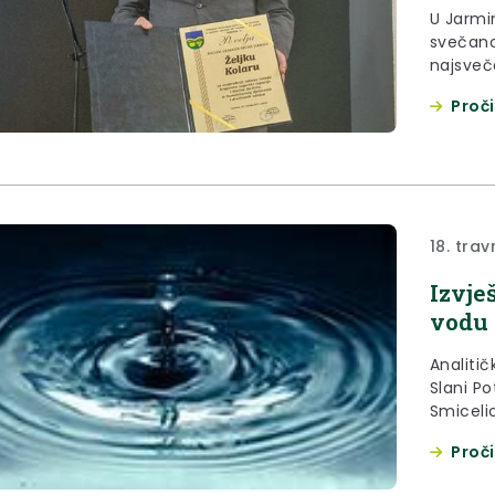
U Jarmin
svečano
najsveča
župan K
Proči
18. trav
Izvje
vodu 
Analitič
Slani Po
Smiceli
Proči