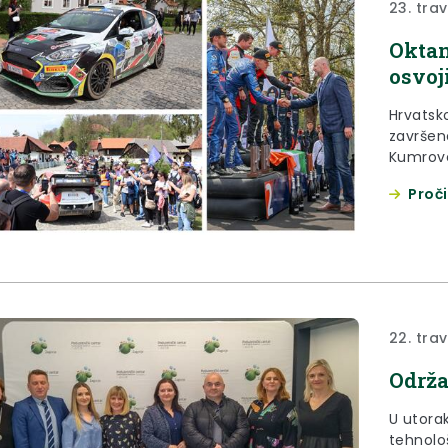
23. tra
Oktan
osvoj
Hrvatsko
završen
Kumrovca
Proči
22. tra
Održa
U utorak
tehnolo