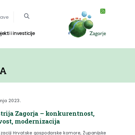
jave
jekti i investicije
JA
vnja 2023.
trija Zagorja – konkurentnost,
vost, modernizacija
izaciji Hrvatske gospodarske komore, Županijske