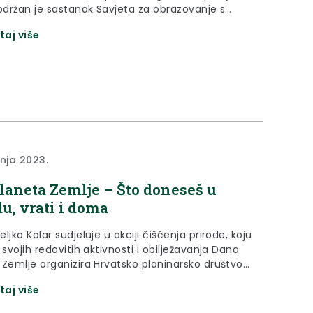
 održan je sastanak Savjeta za obrazovanje s
vnicima Krapinsko-zagorske županije.
taj više
vnja 2023.
laneta Zemlje – Što doneseš u
du, vrati i doma
ljko Kolar sudjeluje u akciji čišćenja prirode, koju
 svojih redovitih aktivnosti i obilježavanja Dana
 Zemlje organizira Hrvatsko planinarsko društvo
ad Klanjec.
taj više