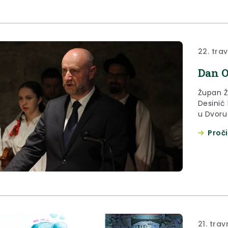
22. tra
Dan O
Župan Ž
Desinić 
u Dvoru 
Proči
21. trav