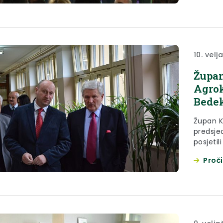
10. velj
Župan
Agrok
Bede
Župan K
predsje
posjetil
školu B
Proči