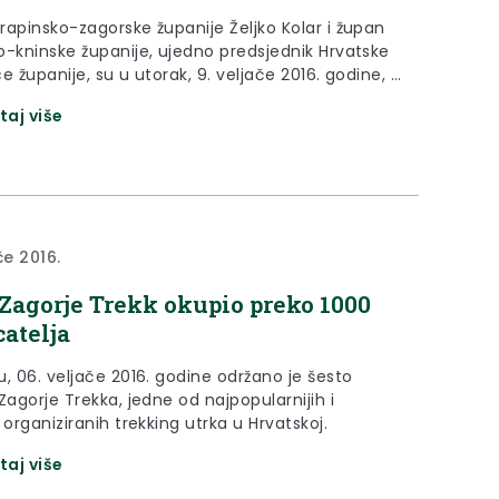
rapinsko-zagorske županije Željko Kolar i župan
o-kninske županije, ujedno predsjednik Hrvatske
e županije, su u utorak, 9. veljače 2016. godine, u
ijama zajednice županija u Zagrebu predstavili
taj više
te istraživanja stava građana o županijama
če 2016.
 Zagorje Trekk okupio preko 1000
catelja
, 06. veljače 2016. godine održano je šesto
Zagorje Trekka, jedne od najpopularnijih i
 organiziranih trekking utrka u Hrvatskoj.
taj više