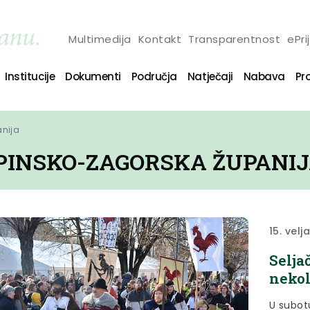
Multimedija
Kontakt
Transparentnost
ePri
Institucije
Dokumenti
Područja
Natječaji
Nabava
Pro
anija
PINSKO-ZAGORSKA ŽUPANI
15. velj
Selja
nekol
U subot