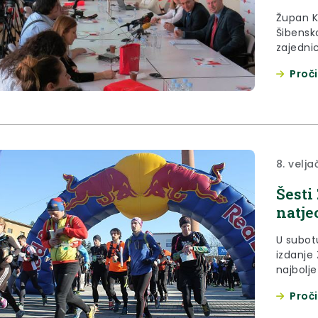
Župan K
Šibensk
zajednic
prostor
Proči
rezulta
8. velja
Šesti
natje
U subotu
izdanje 
najbolje
Proči