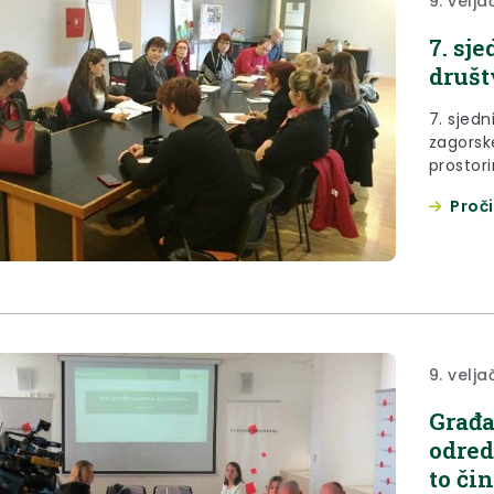
9. velja
7. sj
društ
7. sjedn
zagorsk
prostor
Zaboku.
Proči
9. velja
Građa
odred
to či