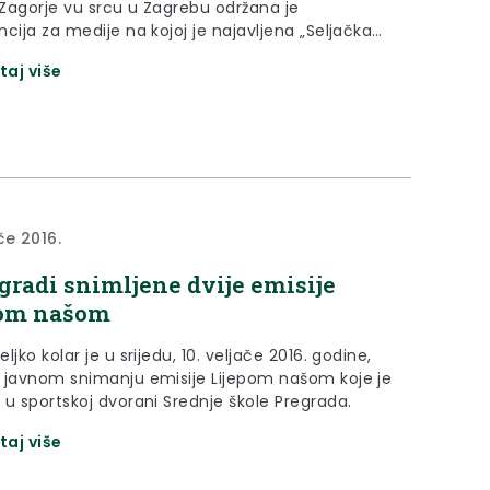
Zagorje vu srcu u Zagrebu održana je
cija za medije na kojoj je najavljena „Seljačka
73 - Bitka kod Stubice“
taj više
ače 2016.
gradi snimljene dvije emisije
pom našom
ljko kolar je u srijedu, 10. veljače 2016. godine,
 javnom snimanju emisije Lijepom našom koje je
 u sportskoj dvorani Srednje škole Pregrada.
taj više