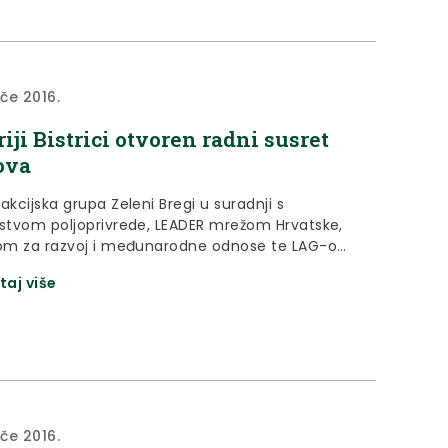
ače 2016.
iji Bistrici otvoren radni susret
ova
akcijska grupa Zeleni Bregi u suradnji s
rstvom poljoprivrede, LEADER mrežom Hrvatske,
tom za razvoj i međunarodne odnose te LAG-om
venije organizira radni susret LAG-ova koji je u
taj više
2. veljače 2016. godine, otvoren u BlueSun Hotelu
iji Bistrici.
ače 2016.