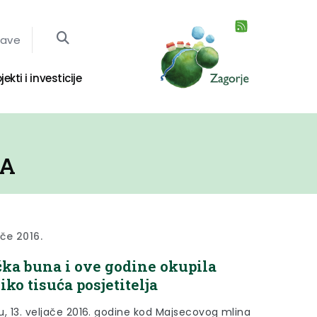
jave
jekti i investicije
JA
ače 2016.
čka buna i ove godine okupila
iko tisuća posjetitelja
u, 13. veljače 2016. godine kod Majsecovog mlina