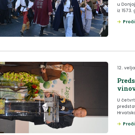
u Donjoj
iz 1573.
Proči
12. velj
Preds
vinov
U četvr
predsta
Hrvatsko
županija
Proči