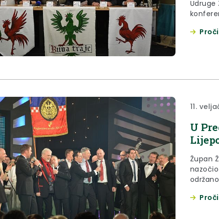
Udruge 
konferen
buna 15
Proči
11. velj
U Pre
Lije
Župan Že
nazočio
održano
Proči