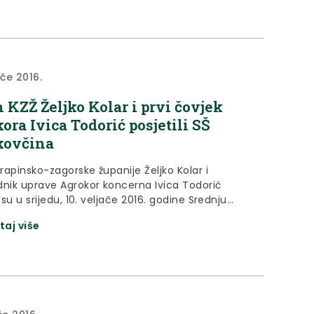
ače 2016.
 KZŽ Željko Kolar i prvi čovjek
ora Ivica Todorić posjetili SŠ
kovčina
rapinsko-zagorske županije Željko Kolar i
dnik uprave Agrokor koncerna Ivica Todorić
i su u srijedu, 10. veljače 2016. godine Srednju
edekovčina.
taj više