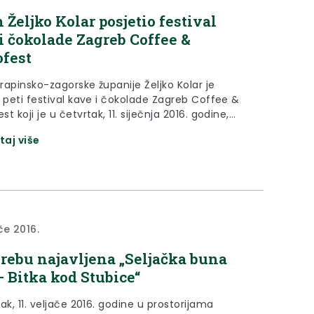
 Željko Kolar posjetio festival
i čokolade Zagreb Coffee &
fest
rapinsko-zagorske županije Željko Kolar je
o peti festival kave i čokolade Zagreb Coffee &
t koji je u četvrtak, 11. siječnja 2016. godine,
 na Trgu bana Josipa Jelačića u Zagrebu.
taj više
ače 2016.
rebu najavljena „Seljačka buna
– Bitka kod Stubice“
ak, 11. veljače 2016. godine u prostorijama