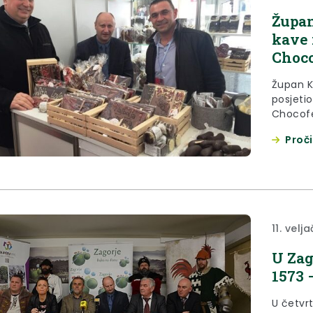
Župan
kave 
Choco
Župan K
posjeti
Chocofes
otvoren
Proči
11. velj
U Zag
1573 
U četvrt