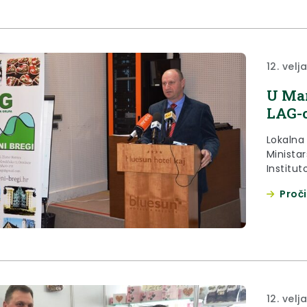
12. velj
U Mar
LAG-
Lokalna 
Minista
Institu
Srce Slo
Proči
petak, 1
Kaj u Mar
12. velj