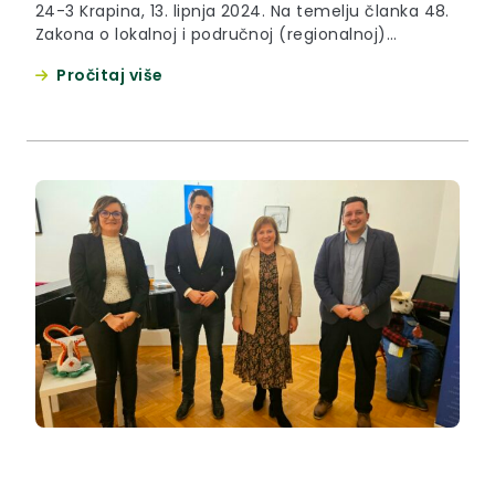
24-3 Krapina, 13. lipnja 2024. Na temelju članka 48.
Zakona o lokalnoj i područnoj (regionalnoj)
samoupravi («Narodne novine» broj 33/01., 60/01.,
Pročitaj više
129/05., 109/07., 125/08., 150/11., 144/12.,19/13., 137/15.,
123/17., 98/19. i 144/20.), članka 23. Zakona o
ublažavanju i uklanjanju posljedica prirodnih
nepogoda («Narodne novine» broj 16/19.) i članka
32. Statuta Krapinsko-zagorske županije...