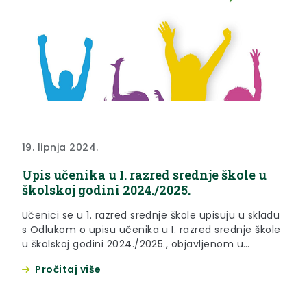
19. lipnja 2024.
Upis učenika u I. razred srednje škole u
školskoj godini 2024./2025.
Učenici se u 1. razred srednje škole upisuju u skladu
s Odlukom o upisu učenika u I. razred srednje škole
u školskoj godini 2024./2025., objavljenom u
Narodnim novinama broj 60/24., te odredbama
Pročitaj više
Pravilnika o elementima i kriterijima za izbor
kandidata za upis u I. razred srednje škole
(“Narodne novine”, broj 49/15., 109/16., 47/17. i