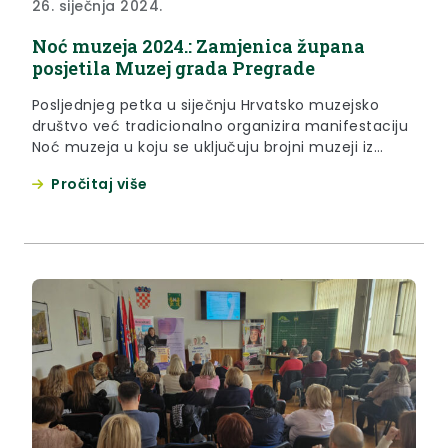
26. siječnja 2024.
Noć muzeja 2024.: Zamjenica župana
posjetila Muzej grada Pregrade
Posljednjeg petka u siječnju Hrvatsko muzejsko
društvo već tradicionalno organizira manifestaciju
Noć muzeja u koju se uključuju brojni muzeji iz
cijele Hrvatske. Ovogodišnja Noć muzeja održava se
Pročitaj više
po 19. puta i to s temom “Muzeji i nova publika”, a iz
Krapinsko-zagorske županije u manifestaciju su se
svojim programom uključili su Galerija izvorne
umjetnosti Zlatar, Gradska...