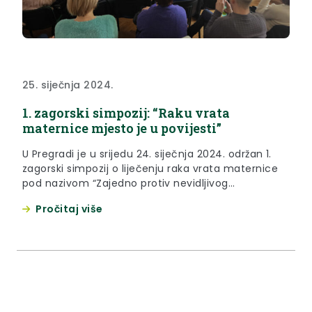
25. siječnja 2024.
1. zagorski simpozij: “Raku vrata
maternice mjesto je u povijesti”
U Pregradi je u srijedu 24. siječnja 2024. održan 1.
zagorski simpozij o liječenju raka vrata maternice
pod nazivom “Zajedno protiv nevidljivog
neprijatelja: raku vrata maternice mjesto je u
Pročitaj više
povijesti” s ciljem podizanja svijesti o ovoj važnoj
zdravstvenoj temi. Simpozij je okupio osam
stručnjaka izlagača i 60-ak zdravstvenih djelatnika
s područja Krapinsko-zagorske županije.
Organizatori simpozija...