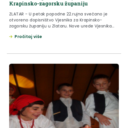
Krapinsko-zagorsku županiju
ZLATAR - U petak popodne 22.rujna svečano je
otvoreno dopisništvo Vjesnika za Krapinsko-
zagorsku županiju u Zlataru. Nove urede Vjesnika
otvorio je zamjenik glavnog urednika Karlo
Pročitaj više
Roksandić koji je naglasio da će Hrvatsko zagorje od
sada dobiti više medijskog prostora u ovim
dnevnim novinama.