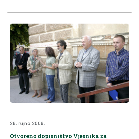
je dožupanu Gredičaku prostorije u kojima je
nastala šteta od poplave.
26. rujna 2006.
Otvoreno dopisništvo Vjesnika za