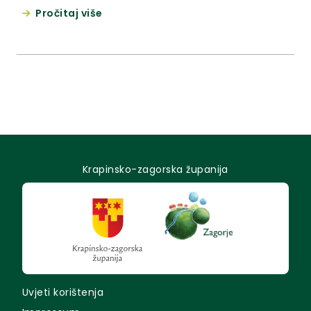
udruga invalida Krapinsko-zagorske županije. Time
Pročitaj više
će Krapinsko – zagorska županija postati prva
županija u Hrvatskoj koja će imati vodič za invalide.
Krapinsko-zagorska županija
Uvjeti korištenja