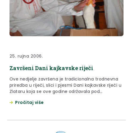
25. rujna 2006.
Završeni Dani kajkavske riječi
Ove nedjelje završena je tradicionalna trodnevna
priredba u riječi, slici i pjesmi Dani kajkavske riječi u
Zlataru koja se ove godine održavala pod
pokroviteljstvom Ministarstva kulture obilovala je
Pročitaj više
kulturnim, zabavnim i sportskim sadržajima na
čijem je otvaranju bila i Vlasta Hubicki, županica
Krapinsko-zagorske županije.