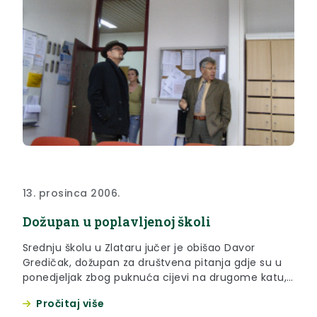
13. prosinca 2006.
Dožupan u poplavljenoj školi
Srednju školu u Zlataru jučer je obišao Davor
Gredičak, dožupan za društvena pitanja gdje su u
ponedjeljak zbog puknuća cijevi na drugome katu,
bili poplavljeni cijeli prvi kat i prizemlje te dio
Pročitaj više
drugoga kata. Ravnatelj škole Stjepan Škof pokazao