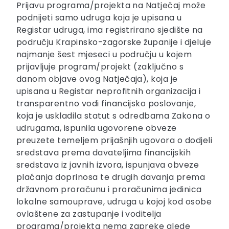
Prijavu programa/projekta na Natječaj može
podnijeti samo udruga koja je upisana u
Registar udruga, ima registrirano sjedište na
području Krapinsko-zagorske županije i djeluje
najmanje šest mjeseci u području u kojem
prijavljuje program/projekt (zaključno s
danom objave ovog Natječaja), koja je
upisana u Registar neprofitnih organizacija i
transparentno vodi financijsko poslovanje,
koja je uskladila statut s odredbama Zakona o
udrugama, ispunila ugovorene obveze
preuzete temeljem prijašnjih ugovora o dodjeli
sredstava prema davateljima financijskih
sredstava iz javnih izvora, ispunjava obveze
plaćanja doprinosa te drugih davanja prema
državnom proračunu i proračunima jedinica
lokalne samouprave, udruga u kojoj kod osobe
ovlaštene za zastupanje i voditelja
programa/projekta nema zapreke glede