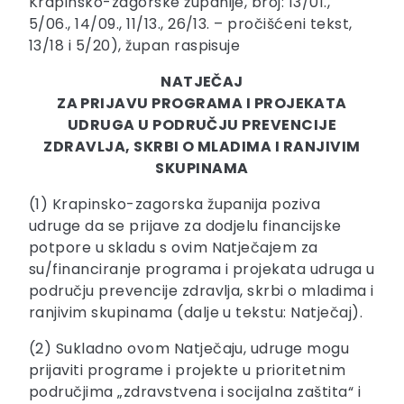
Krapinsko-zagorske županije, broj: 13/01.,
5/06., 14/09., 11/13., 26/13. – pročišćeni tekst,
13/18 i 5/20), župan raspisuje
NATJEČAJ
ZA PRIJAVU PROGRAMA I PROJEKATA
UDRUGA U PODRUČJU PREVENCIJE
ZDRAVLJA, SKRBI O MLADIMA I RANJIVIM
SKUPINAMA
(1) Krapinsko-zagorska županija poziva
udruge da se prijave za dodjelu financijske
potpore u skladu s ovim Natječajem za
su/financiranje programa i projekata udruga u
području prevencije zdravlja, skrbi o mladima i
ranjivim skupinama (dalje u tekstu: Natječaj).
(2) Sukladno ovom Natječaju, udruge mogu
prijaviti programe i projekte u prioritetnim
područjima „zdravstvena i socijalna zaštita“ i