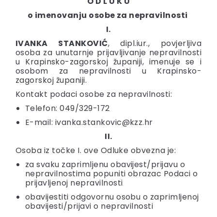
O D L U K U
o imenovanju osobe za nepravilnosti
I.
IVANKA STANKOVIĆ
, dipl.iur., povjerljiva
osoba za unutarnje prijavljivanje nepravilnosti
u Krapinsko-zagorskoj županiji, imenuje se i
osobom za nepravilnosti u Krapinsko-
zagorskoj županiji.
Kontakt podaci osobe za nepravilnosti:
Telefon: 049/329-172
E-mail:
ivanka.stankovic@kzz.hr
II.
Osoba iz točke I. ove Odluke obvezna je:
za svaku zaprimljenu obavijest/prijavu o
nepravilnostima popuniti obrazac Podaci o
prijavljenoj nepravilnosti
obavijestiti odgovornu osobu o zaprimljenoj
obavijesti/prijavi o nepravilnosti