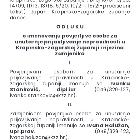
14/09, 11/13, 13/18, 5/20, 10/21 i 15/21-pročišćeni
tekst) župan Krapinsko-zagorske županije
donosi
O D L U K U
o imenovanju povjerljive osobe za
unutarnje prijavljivanje nepravilnosti u
Krapinsko-zagorskoj županiji i njezina
zamjenika
I.
Povjerljivom osobom za unutarnje
prijavljivanje nepravilnosti u Krapinsko-
zagorskoj županiji imenuje se
Ivanka
Stanković, dipl.iur.
(049/329-127,
ivanka.stankovic@kzz.hr
).
II.
Zamjenicom povjerljive osobe za unutarnje
prijavljivanje nepravilnosti u Krapinsko-
zagorskoj županiji imenuje se
Ivana Halužan,
upr.prav.
(049/329-123,
ivana.haluzan@kzz.hr
).