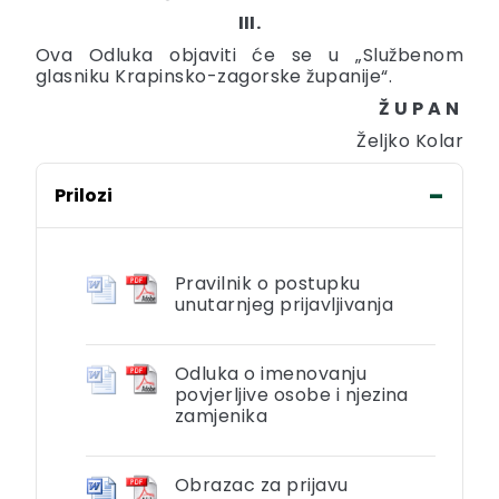
III.
Ova Odluka objaviti će se u „Službenom
glasniku Krapinsko-zagorske županije“.
Ž U P A N
Željko Kolar
Prilozi
Pravilnik o postupku
unutarnjeg prijavljivanja
Odluka o imenovanju
povjerljive osobe i njezina
zamjenika
Obrazac za prijavu