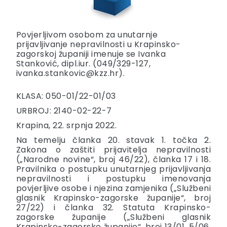
Povjerljivom osobom za unutarnje
prijavljivanje nepravilnosti u Krapinsko-
zagorskoj županiji imenuje se Ivanka
Stanković, dipl.iur. (049/329-127,
ivanka.stankovic@kzz.hr).
KLASA: 050-01/22-01/03
URBROJ: 2140-02-22-7
Krapina, 22. srpnja 2022.
Na temelju članka 20. stavak 1. točka 2.
Zakona o zaštiti prijavitelja nepravilnosti
(„Narodne novine“, broj 46/22), članka 17 i 18.
Pravilnika o postupku unutarnjeg prijavljivanja
nepravilnosti i postupku imenovanja
povjerljive osobe i njezina zamjenika („Službeni
glasnik Krapinsko-zagorske županije“, broj
27/22) i članka 32. Statuta Krapinsko-
zagorske županije („Službeni glasnik
Krapinsko-zagorske županije“, broj 13/01, 5/06,