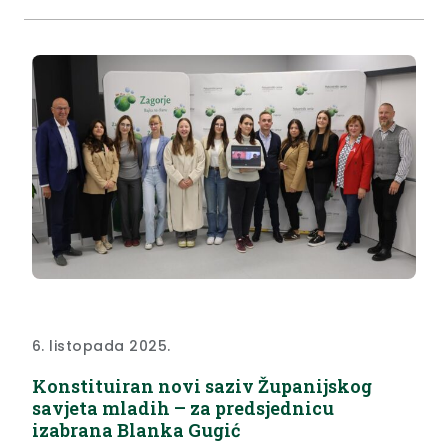
Kolar uručio je pehar Jonu Armstrongu koji je odnio
pobjedu, a potom istaknuo kako je veliki privilegij...
6. listopada 2025.
Konstituiran novi saziv Županijskog
savjeta mladih – za predsjednicu
izabrana Blanka Gugić