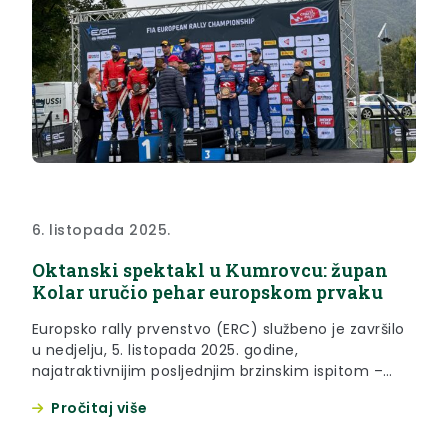
6. listopada 2025.
Oktanski spektakl u Kumrovcu: župan
Kolar uručio pehar europskom prvaku
Europsko rally prvenstvo (ERC) službeno je završilo
u nedjelju, 5. listopada 2025. godine,
najatraktivnijim posljednjim brzinskim ispitom –
takozvanim Power Stageom održanom na dionici
Pročitaj više
Zagorska Sela – Kumrovec. Vrhunac oktanskog
spektakla održan je u Kumrovcu, a župan Željko