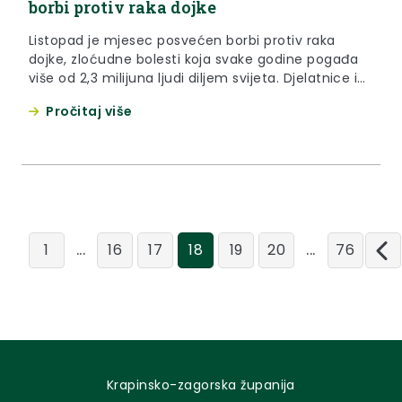
borbi protiv raka dojke
Listopad je mjesec posvećen borbi protiv raka
dojke, zloćudne bolesti koja svake godine pogađa
više od 2,3 milijuna ljudi diljem svijeta. Djelatnice i
djelatnici Krapinsko-zagorske županije, zajedno sa
Pročitaj više
županom Željkom Kolarom i zamjenicom župana
Jasnom Petek, nošenjem ružičaste vrpce pridružili
su se obilježavanju ovog važnog mjeseca. Tijekom
listopada na zgradi Krapinsko-zagorske županije
istaknuta je ružičasta...
...
...
1
16
17
18
19
20
76
Krapinsko-zagorska županija