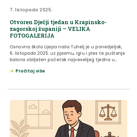
7. listopada 2025.
Otvoren Dječji tjedan u Krapinsko-
zagorskoj županiji – VELIKA
FOTOGALERIJA
Osnovna škola Lijepa naša Tuhelj je u ponedjeljak,
6. listopada 2025. uz pjesmu, igru i ples te puštanje
balona obilježen početak najveselijeg tjedna u
godini – Dječjeg tjedna u Krapinsko-zagorskoj
Pročitaj više
županiji Igralište i sportska dvorana u Tuhlju bili su
prepuni mališana koji su uživali u programu te
pratili prezentacije svojih vršnjaka koji su odraslima
prezentirali svoje posebno...