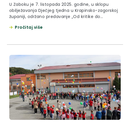
U Zaboku je 7. listopada 2025. godine, u sklopu
obilježavanja Dječjeg tjedna u Krapinsko-zagorskoj
županiji, održano predavanje „Od kritike do
hrabrosti — kako preokrenuti štetne poruke u
Pročitaj više
podržavajuće“. Predavanje je održao profesor
psihologije i konzultant za osobni rast i ljudske
potencijale Boris Blažinić, koji je brojnima
okupljenima pružio uvid u to kako komunikacijski
obrasci i...