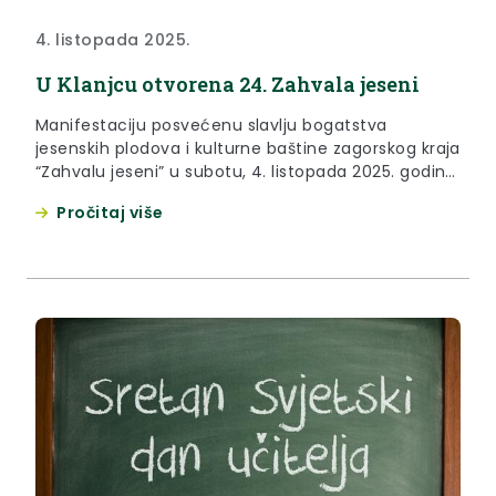
4. listopada 2025.
U Klanjcu otvorena 24. Zahvala jeseni
Manifestaciju posvećenu slavlju bogatstva
jesenskih plodova i kulturne baštine zagorskog kraja
“Zahvalu jeseni” u subotu, 4. listopada 2025. godine,
otvorenom je proglasio župan Željko Kolar. Dobro
Pročitaj više
poznata klanječka manifestacija ove se godine
održava od danas, 3. listopada, do nedjelje, 5.
listopada, a donosi spoj udruga, domaćih
proizvoda, glazbe te, kako je istaknuo župan Željko
Kolar,...