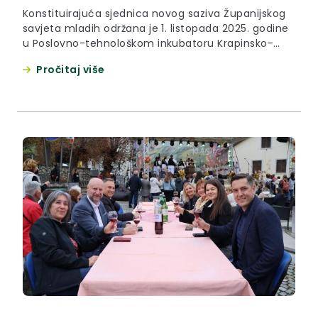
Konstituirajuća sjednica novog saziva Županijskog
savjeta mladih održana je 1. listopada 2025. godine
u Poslovno-tehnološkom inkubatoru Krapinsko-
zagorske županije u Krapini. Županijski savjet mladih
Pročitaj više
konstituiran je izborom predsjednice Savjeta Blanke
Gugić. Nju su među sobom izabrali članovi Savjeta,
koje je nakon provedenog Javnog poziva 10. rujna
imenovala Županijska skupština Krapinsko-
zagorske županije. Za zamjenicu predsjednice
izabrana je...