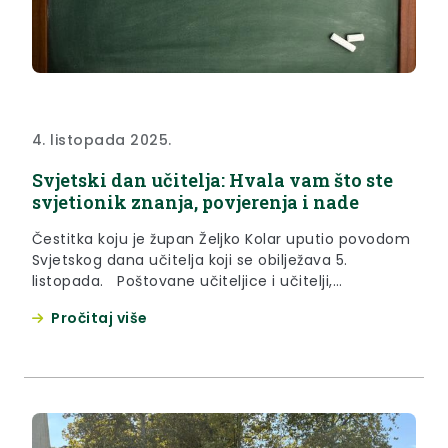
4. listopada 2025.
Svjetski dan učitelja: Hvala vam što ste
svjetionik znanja, povjerenja i nade
Čestitka koju je župan Željko Kolar uputio povodom
Svjetskog dana učitelja koji se obilježava 5.
listopada. Poštovane učiteljice i učitelji,
nastavnice i nastavnici, profesorice i profesori,
Pročitaj više
sutra s velikim ponosom obilježavamo Svjetski dan
učitelja – dan posvećen vama koji svojim znanjem,
strpljenjem i srcem oblikujete temelje budućnosti.
Vaša uloga daleko nadilazi učionicu – vi...