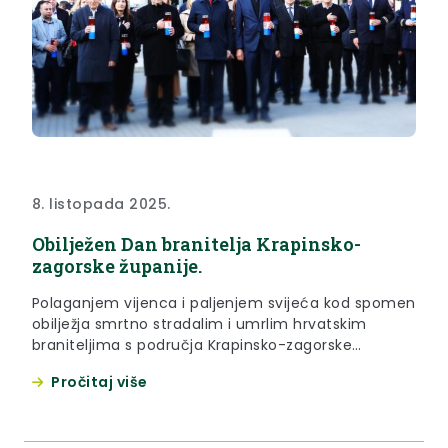
8. listopada 2025.
Obilježen Dan branitelja Krapinsko-
zagorske županije.
Polaganjem vijenca i paljenjem svijeća kod spomen
obilježja smrtno stradalim i umrlim hrvatskim
braniteljima s područja Krapinsko-zagorske
županije u Perivoju Janka Draškovića u Krapini u
Pročitaj više
srijedu, 8. listopada 2025. godine obilježen je Dan
branitelja Krapinsko-zagorske županije. Zajednički
vijenac nosila je počasna postrojba Krapinsko-