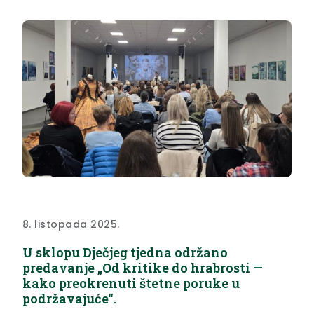
zagorske županije Kostelska pištola-Keglevićeva
straža Kostel, a položila ga je delegacija u kojoj...
8. listopada 2025.
U sklopu Dječjeg tjedna održano
predavanje „Od kritike do hrabrosti —
kako preokrenuti štetne poruke u
podržavajuće“.