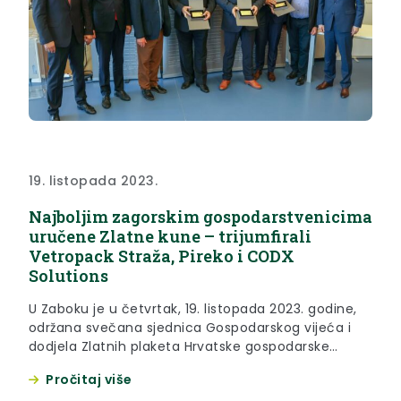
19. listopada 2023.
Najboljim zagorskim gospodarstvenicima
uručene Zlatne kune – trijumfirali
Vetropack Straža, Pireko i CODX
Solutions
U Zaboku je u četvrtak, 19. listopada 2023. godine,
održana svečana sjednica Gospodarskog vijeća i
dodjela Zlatnih plaketa Hrvatske gospodarske
komore Županijske komore Krapina za 2021. godinu.
Pročitaj više
Zlatna kuna u kategoriji velikih tvrtki ove je godine