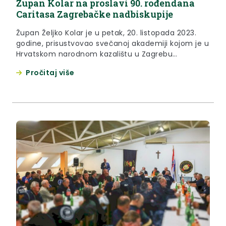
Župan Kolar na proslavi 90. rođendana
Caritasa Zagrebačke nadbiskupije
Župan Željko Kolar je u petak, 20. listopada 2023.
godine, prisustvovao svečanoj akademiji kojom je u
Hrvatskom narodnom kazalištu u Zagrebu
obilježeno 90 godina rada i djelovanja Caritasa
Pročitaj više
Zagrebačke nadbiskupije. Caritas je pastoralna i
karitativna ustanova Zagrebačke nadbiskupije, koja
svojim brojnim programima, projektima i
aktivnostima godišnje pomaže više od 5000
socijalno ugroženih obitelji. Preko mreže...