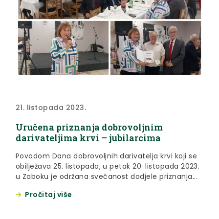
21. listopada 2023.
Uručena priznanja dobrovoljnim
darivateljima krvi – jubilarcima
Povodom Dana dobrovoljnih darivatelja krvi koji se
obilježava 25. listopada, u petak 20. listopada 2023.
u Zaboku je održana svečanost dodjele priznanja
dobrovoljnim darivateljima krvi – jubilarcima.
Pročitaj više
Svečanu dodjelu zahvalnica, srebrnih i zlatnih
znakova za dobrovoljne darivatelje krvi koji su u
ovoj godini postigli jubilarni broj davanja krvi: 50, 75,