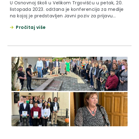
U Osnovnoj školi u Velikom Trgovišću u petak, 20.
listopada 2023. održana je konferencija za medije
na kojoj je predstavljen Javni poziv za prijavu
prijedloga za participativni dječji proračun za 2024.
Pročitaj više
godinu. Riječ je o uspješnom mehanizmu
identificiranja i realiziranja potreba djece, kroz
njihovo neposredno uključivanje u donošenje
odluka o tome koji će se projekti...