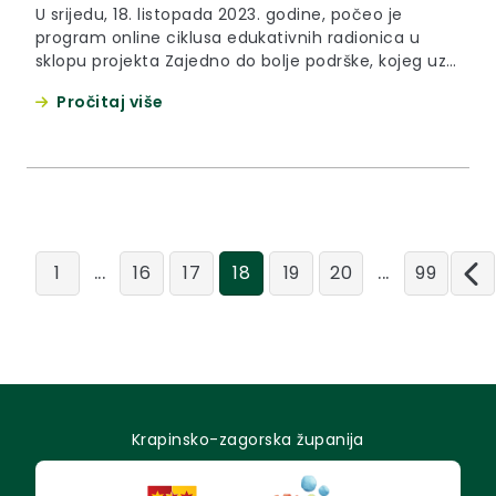
U srijedu, 18. listopada 2023. godine, počeo je
program online ciklusa edukativnih radionica u
sklopu projekta Zajedno do bolje podrške, kojeg uz
podršku Krapinsko-zagorske županije provodi
Pročitaj više
Hrvatska udruga za ranu intervenciju u djetinjstvu u
partnerstvu s Društvom Naša djeca Pregrada. Sve
okupljene je prije početka radionica pozdravila
zamjenica župana Jasna Petek, koja je tom
prilikom...
...
...
1
16
17
18
19
20
99
Krapinsko-zagorska županija