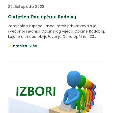
20. listopada 2023.
Obilježen Dan općine Radoboj
Zamjenica župana Jasna Petek prisustvovala je
svečanoj sjednici Općinskog vijeća Općine Radoboj,
koja je u sklopu obilježavanja Dana općine i 30.
obljetnice od uspostave Općine kao samostalne
Pročitaj više
jedinice lokalne samouprave održana u petak 20.
listopada na otvorenom, ispred Hiže vinove loze,
Muzeja Radboa i Javne ustanove za upravljanje
zaštićenim dijelovima prirode KZŽ “Zagorje Zeleno”.
U...