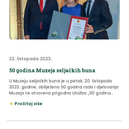
22. listopada 2023.
50 godina Muzeja seljačkih buna
U Muzeju seljačkih buna je u petak, 20. listopada
2023. godine, obilježeno 50 godina rada i djelovanja
Muzeja te otvorena prigodna izložba „50 godina
Muzeja seljačkih buna“. Župan Željko Kolar čestitao
Pročitaj više
je ovu veliku obljetnicu Muzeju seljačkih buna te
voditeljici Muzeja Vlatki Filipčić Maligec uručio
zahvalnicu za doprinos očuvanju i promicanju
kulturne baštine i za...