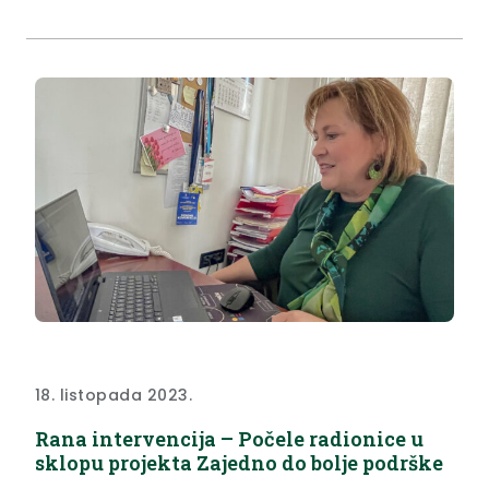
dodijeljena Vetropack Straži iz Huma na Sutli. U
kategoriji srednjih tvrtki Zlatnu kunu dobio je Pireko
d.o.o. iz Oroslavja,...
18. listopada 2023.
Rana intervencija – Počele radionice u
sklopu projekta Zajedno do bolje podrške