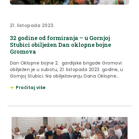
21. listopada 2023.
32 godine od formiranja – u Gornjoj
Stubici obilježen Dan oklopne bojne
Gromova
Dan Oklopne bojne 2. gardijske brigade Gromovi
obilježen je u subotu, 21. listopada 2023. godine, u
Gornjoj Stubici. Na obilježavanju Dana Oklopne
bojne 2. gardijske brigade Gromovi bio je i župan
Pročitaj više
Krapinsko-zagorske županije Željko Kolar koji je u
svom pozdravnom govoru članovima Kluba
veterana Oklopne bojne i njihove okupljenim
gostima poručio: „Ovo je uspomena na...