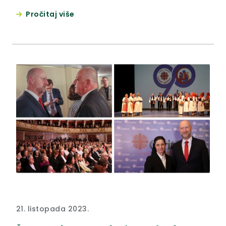
natjecanju sudjelovali su orači iz Krapinsko-
Pročitaj više
zagorske, Koprivničko-križevačke županije,
Varaždinske I Međimurske županije. Natjecali su se u
u kategorijama plugova premetnjaka i kategoriji
plugova ravnjaka, a dodatna atrakcija bio je prikaz
tehnke oranja u kategorji oldtimer. U...
21. listopada 2023.