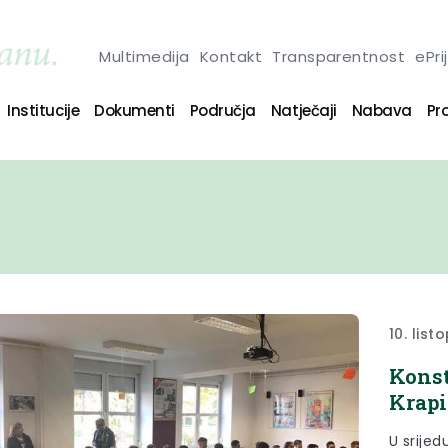
Multimedija
Kontakt
Transparentnost
ePri
Institucije
Dokumenti
Područja
Natječaji
Nabava
Pro
10. list
Konst
Krapi
U srijed