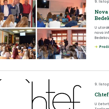
9. list
Nova 
Bede
U utorak
nova in
Bedekov
Proči
9. list
Chtef
U četvrt
Toplica