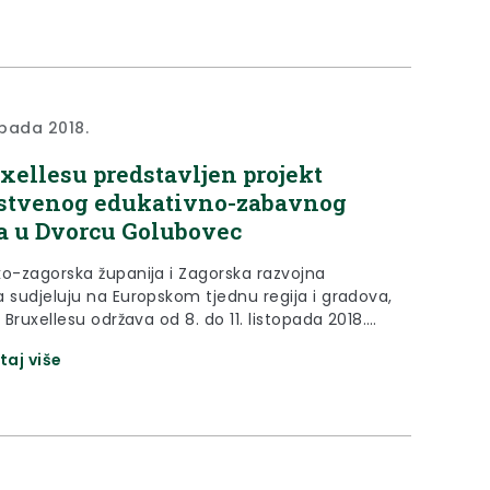
lokalnih i regionalnih zajednica kroz inovativne
.
opada 2018.
xellesu predstavljen projekt
stvenog edukativno-zabavnog
a u Dvorcu Golubovec
ko-zagorska županija i Zagorska razvojna
a sudjeluju na Europskom tjednu regija i gradova,
u Bruxellesu održava od 8. do 11. listopada 2018.
taj više