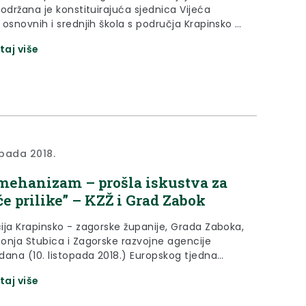
održana je konstituirajuća sjednica Vijeća
osnovnih i srednjih škola s područja Krapinsko –
e županije.
taj više
opada 2018.
mehanizam – prošla iskustva za
e prilike” – KZŽ i Grad Zabok
ija Krapinsko - zagorske županije, Grada Zaboka,
onja Stubica i Zagorske razvojne agencije
dana (10. listopada 2018.) Europskog tjedna
 gradova koji se održava u Bruxellesu, sudjeluje u
taj više
Grada Zagreba koji je usmjeren na korištenje
ma integriranih teritorijalnih ulaganja u svrhu