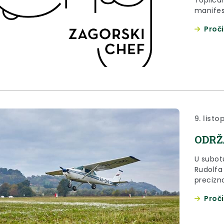
manifes
Zagorsk
Proči
9. list
ODRŽ
U subot
Rudolfa
precizn
zrakoplo
Proči
Zaboka“,
zagorskog aer
Grada Z