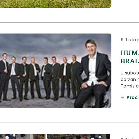
9. list
HUMA
BRAL
U subotu
održan 
Tomislav
Proči