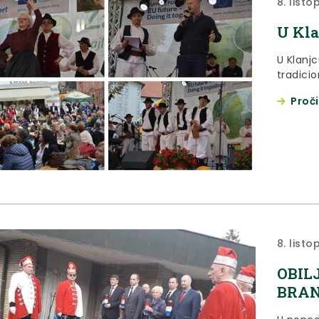
8. list
U Kla
U Klanjc
tradici
Proči
8. list
OBIL
BRAN