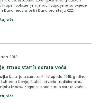
jeljak, 08. listopada 2018. godine na gradskom
u Krapini položen je vijenac i zapaljene su svijeće
 Dana neovisnosti i Dana branitelja KZŽ.
taj više
opada 2018.
je, trnac starih sorata voća
ljko Kolar je u subotu, 6. listopada 2018. godine,
ulture u Donjoj Stubici otvorio tradicionalnu,
nijsku izložbu Zagorje, trnac starih sorata voća i
arih sorata voća, prerađevina starih sorata voća
taj više
a starih biljnih vrsta i sorata