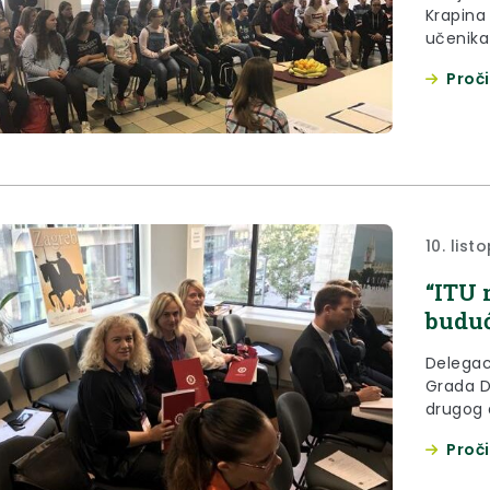
Krapina 
učenika 
zagorsk
Proči
10. list
“ITU 
buduć
Delegac
Grada D
drugog 
regija i
Proči
panelu 
mehaniz