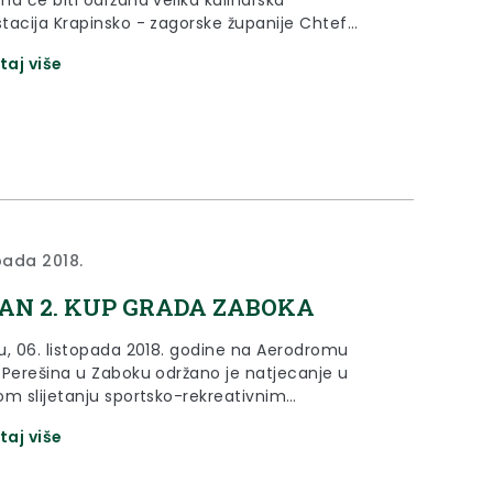
tacija Krapinsko - zagorske županije Chtef
i chef.
taj više
opada 2018.
AN 2. KUP GRADA ZABOKA
u, 06. listopada 2018. godine na Aerodromu
 Perešina u Zaboku održano je natjecanje u
om slijetanju sportsko-rekreativnim
vima klase 1 (mikrolaki zrakoplovi), „2. Kup Grada
taj više
 u organizaciji Aerokluba Zabok i Krapinsko-
odroma d.o.o. te pod pokroviteljstvom
aboka.