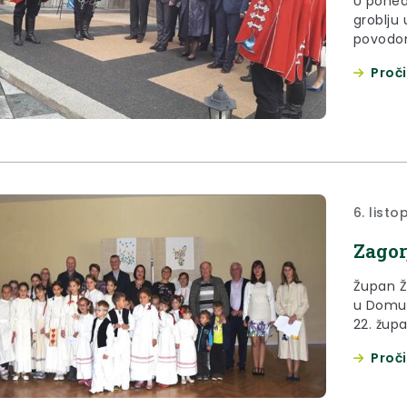
U poned
groblju 
povodom
Proči
6. list
Zagor
Župan Že
u Domu k
22. župa
Dane st
Proči
i sjemen