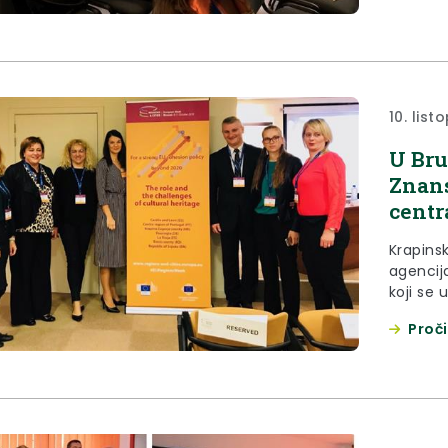
jačanja 
projekte
10. list
U Bru
Znan
centr
Krapins
agencij
koji se 
godine.
Proči