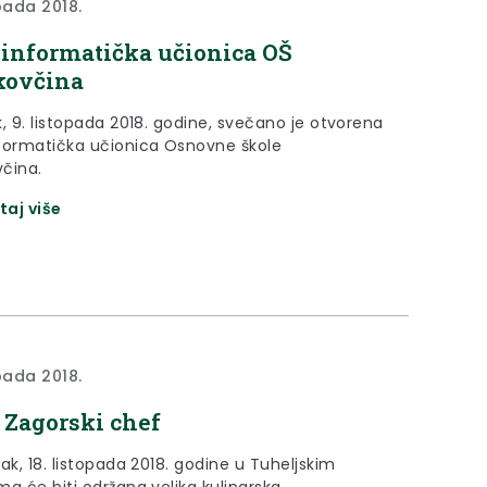
opada 2018.
informatička učionica OŠ
kovčina
, 9. listopada 2018. godine, svečano je otvorena
formatička učionica Osnovne škole
čina.
taj više
opada 2018.
 Zagorski chef
ak, 18. listopada 2018. godine u Tuheljskim
ma će biti održana velika kulinarska