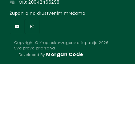
OIB: 20042466298
Županija na društvenim mrežama
Copyright © Krapinsko-zagorska županija 2026.
Sva prava pridržana.
Morgan Code
Developed By