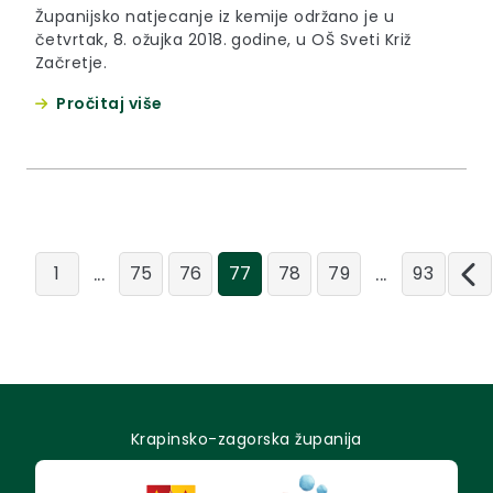
Županijsko natjecanje iz kemije održano je u
četvrtak, 8. ožujka 2018. godine, u OŠ Sveti Križ
Začretje.
Pročitaj više
...
...
1
75
76
77
78
79
93
Krapinsko-zagorska županija