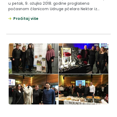
u petak, 9. ožujka 2018. godine proglašena
počasnom članicom Udruge pčelara Nektar iz
Konjščine. Ovu je odluku jednoglasno donijela
Pročitaj više
Skupština Udruge, a na prijedlog Upravnog odbora
zbog velikog doprinosa u promociji pčelarstva,
promociji i isticanju rada te ostvarivanju ciljeva i
zadataka Udruge pčelara Nektar.