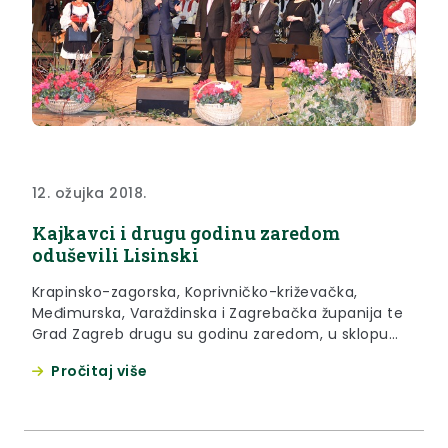
12. ožujka 2018.
Kajkavci i drugu godinu zaredom
oduševili Lisinski
Krapinsko-zagorska, Koprivničko-križevačka,
Međimurska, Varaždinska i Zagrebačka županija te
Grad Zagreb drugu su godinu zaredom, u sklopu
projekta Kajkavci u Lisinskom, kroz pjesmu i ples te
Pročitaj više
ponudu poljoprivrednih proizvod i turističkih
sadržaja predstavili svoju kulturu i običaje.