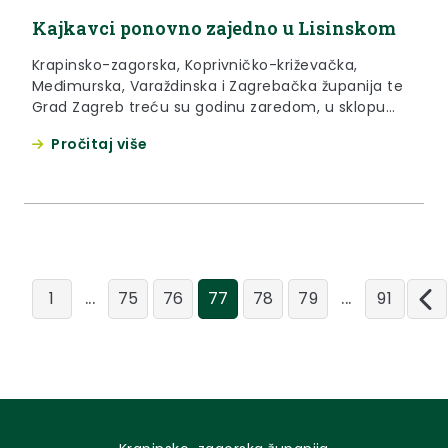
Kajkavci ponovno zajedno u Lisinskom
Krapinsko-zagorska, Koprivničko-križevačka,
Međimurska, Varaždinska i Zagrebačka županija te
Grad Zagreb treću su godinu zaredom, u sklopu
projekta Kajkavci u Lisinskom, u nedjelju, 3. ožujka
Pročitaj više
2019. godine, kroz pjesmu i ples te ponudu
poljoprivrednih proizvod i turističkih sadržaja
predstavili svoju kulturu i običaje.
...
...
1
75
76
77
78
79
91