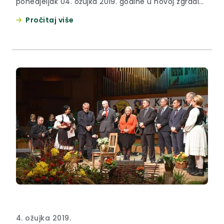
ponedjeljak 04. ožujka 2019. godine u novoj zgradi
Zagorske javne vatrogasne postrojbe u Zaboku
Pročitaj više
održana je svečana sjednica Stožera civilne zaštite
Krapinsko — zagorske županije.
4. ožujka 2019.