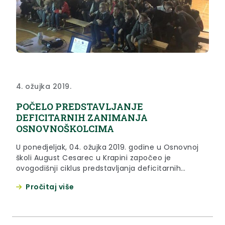
4. ožujka 2019.
POČELO PREDSTAVLJANJE
DEFICITARNIH ZANIMANJA
OSNOVNOŠKOLCIMA
U ponedjeljak, 04. ožujka 2019. godine u Osnovnoj
školi August Cesarec u Krapini započeo je
ovogodišnji ciklus predstavljanja deficitarnih
zanimanja učenicima sedmih i osmih razreda na
Pročitaj više
području Krapinsko-zagorske županije.