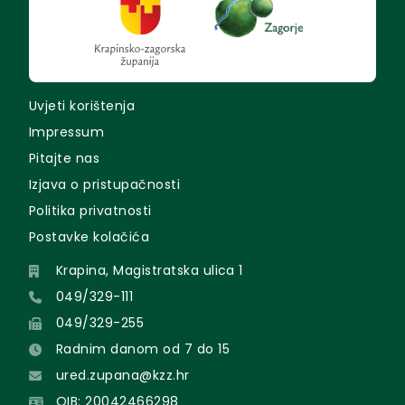
Uvjeti korištenja
Impressum
Pitajte nas
Izjava o pristupačnosti
Politika privatnosti
Postavke kolačića
Krapina, Magistratska ulica 1
049/329-111
049/329-255
Radnim danom od 7 do 15
ured.zupana@kzz.hr
OIB: 20042466298