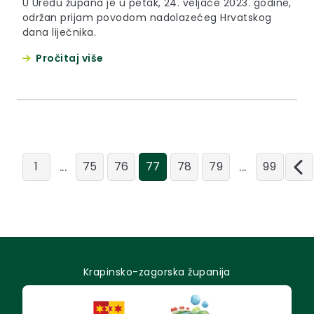
U Uredu župana je u petak, 24. veljače 2023. godine,
održan prijam povodom nadolazećeg Hrvatskog
dana liječnika.
Pročitaj više
...
...
1
75
76
77
78
79
99
Krapinsko-zagorska županija