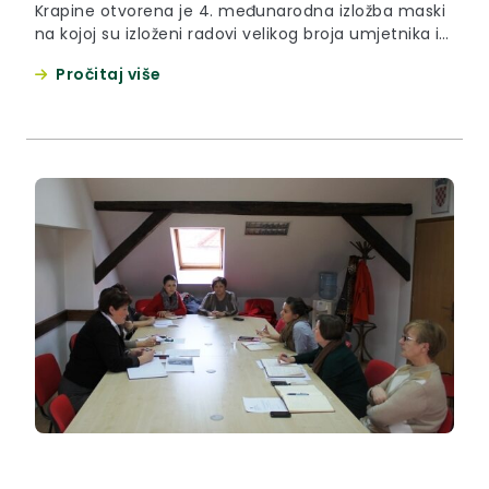
Krapine otvorena je 4. međunarodna izložba maski
na kojoj su izloženi radovi velikog broja umjetnika iz
Hrvatske i Slovenije. Izložbu je otvorio zamjenik
Pročitaj više
župana Krapinsko-zagorske županije Anđelko Ferek-
Jambrek.