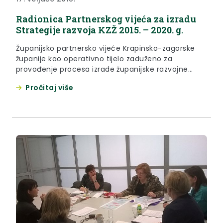
Radionica Partnerskog vijeća za izradu
Strategije razvoja KZŽ 2015. – 2020. g.
Županijsko partnersko vijeće Krapinsko-zagorske
županije kao operativno tijelo zaduženo za
provođenje procesa izrade županijske razvojne
strategije za novo programsko razdoblje (2014. –
Pročitaj više
2020.), održalo je 17. veljače 2015. godine tematsku
radnu sjednicu na temu identificiranja glavnih
razvojnih potencijala Krapinsko-zagorske županije.