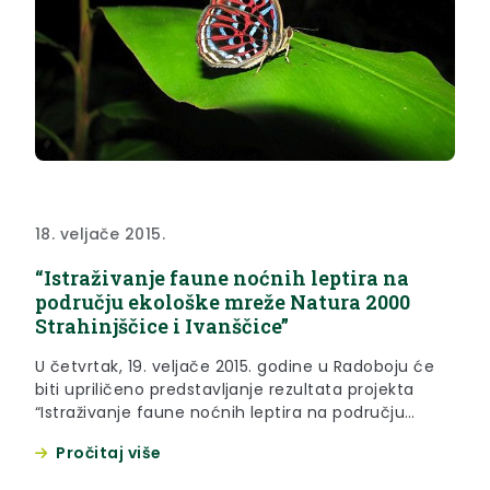
18. veljače 2015.
“Istraživanje faune noćnih leptira na
području ekološke mreže Natura 2000
Strahinjščice i Ivanščice”
U četvrtak, 19. veljače 2015. godine u Radoboju će
biti upriličeno predstavljanje rezultata projekta
“Istraživanje faune noćnih leptira na području
ekološke mreže Natura 2000 Strahinjščice i
Pročitaj više
Ivanščice” i otvorenje izložbe “Six-foot Wonders”,
autorice Anje Čop.