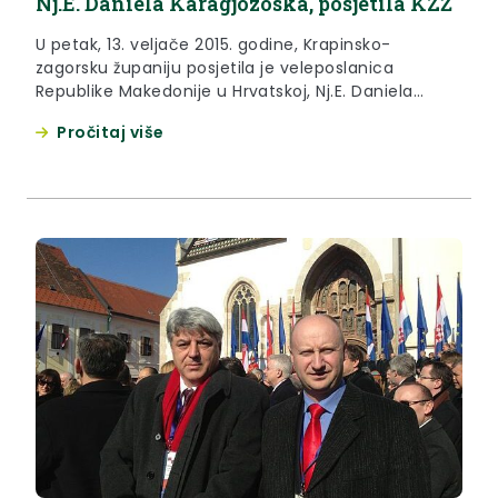
Nj.E. Daniela Karagjozoska, posjetila KZŽ
U petak, 13. veljače 2015. godine, Krapinsko-
zagorsku županiju posjetila je veleposlanica
Republike Makedonije u Hrvatskoj, Nj.E. Daniela
Karagjozoska. Cilj posjeta bio je poticanje
Pročitaj više
dosadašnje suradnje, ali i otvaranje novih
mogućnosti za daljnje regionalno povezivanje sa
Republikom Makedonijom.