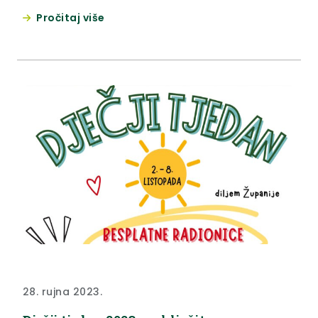
djecu. Obzirom da Krapinsko-zagorska županija
Pročitaj više
ponosno nosi status Županija – prijatelj djece, i ove
je godine pripremila dodatne sadržaje za djecu u
obilježavanju Dječjeg tjedna koji su predstavljeni u
petak, 29. rujna 2023. na konferenciji...
28. rujna 2023.