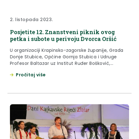
2. listopada 2023.
Posjetite 12. Znanstveni piknik ovog
petka i subote u perivoju Dvorca Oršić
U organizaciji Krapinsko-zagorske županije, Grada
Donje Stubice, Općine Gornja Stubica i Udruge
Profesor Baltazar uz Institut Ruđer Bošković,
Hrvatske akademske istraživačke mreže – CARnet,
Pročitaj više
Hrvatske zajednice tehničke kulture i Instituta za
popularizaciju znanosti kao programskih partnera,
u petak i subotu, 6. i 7. listopada u perivoju dvorca
Oršić održat će se 12. Znanstveni piknik. Program...