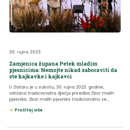
30. rujna 2023.
Zamjenica župana Petek mladim
pjesnicima: Nemojte nikad zaboraviti da
ste kajkavke i kajkavci
U Zlataru je u subotu, 30. rujna 2023. godine,
održana tradicionalna dječja priredba Zbor malih
pjesnika. Zbor malih pjesnika tradicionalno se
održava u sklopu manifestacije Dana kajkavske
Pročitaj više
riječi, a okuplja mlade dijalektalne pjesnike iz svih
kajkavskih krajeva Republike Hrvatske. Na natječaj
koji je raspisalo Pučko otvoreno učilište dr. Jurja
Žerjavića Zlatar, organizator Zbora, ove je...