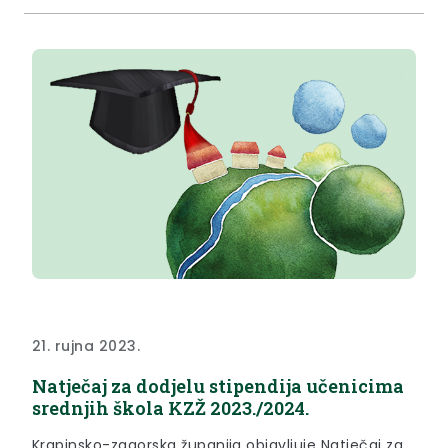
ispod teksta. Odluku o poništenju dijela natječaja...
21. rujna 2023.
Natječaj za dodjelu stipendija učenicima
srednjih škola KZŽ 2023./2024.
Krapinsko-zagorska županija objavljuje Natječaj za