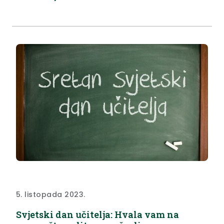
kultura@kzz.hr nalaze se u prilogu ispod teksta.
Javni poziv otvoren je do 05.11.2023. godine. Na
temelju Zakona...
5. listopada 2023.
Svjetski dan učitelja: Hvala vam na