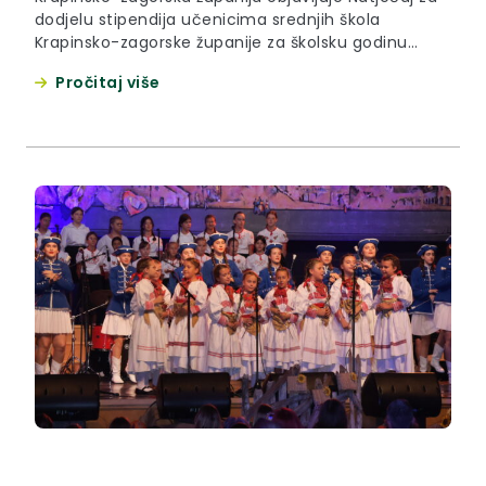
dodjelu stipendija učenicima srednjih škola
Krapinsko-zagorske županije za školsku godinu
2023./2024. Tekst natječaja sa svim potrebnim
Pročitaj više
obrascima i prilozima nalazi se ispod ove obavijesti.
Rok za podnošenje zahtjeva za stipendije iznosi 15
dana od dana objave natječaja i završava dana
06.10.2023. godine. Zahtjevi se podnose isključivo
na propisanim obrascima koji...