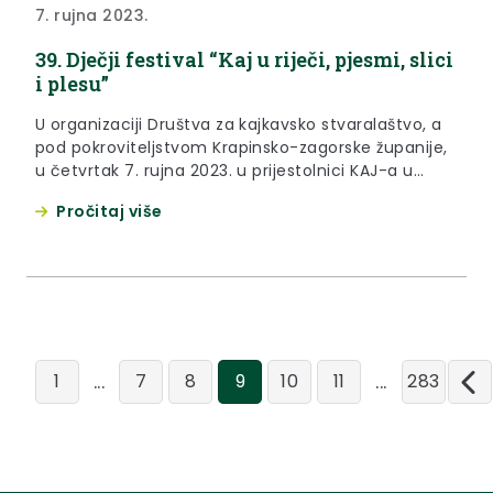
7. rujna 2023.
39. Dječji festival “Kaj u riječi, pjesmi, slici
i plesu”
U organizaciji Društva za kajkavsko stvaralaštvo, a
pod pokroviteljstvom Krapinsko-zagorske županije,
u četvrtak 7. rujna 2023. u prijestolnici KAJ-a u
Krapini održan je 39. Dječji festival “Kaj u riječi,
Pročitaj više
pjesmi, slici i plesu”. Ovogodišnjem festivalu,
popularno zvanom “Mali KAJ”, prisustvovala je
zamjenica župana Jasna Petek, koja svim
posjetiteljima festivalske dvorane uputila riječi
dobrodošlice i zahvalila...
...
...
1
7
8
9
10
11
283