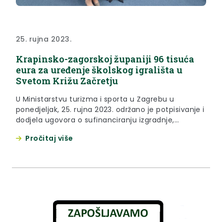
25. rujna 2023.
Krapinsko-zagorskoj županiji 96 tisuća
eura za uređenje školskog igrališta u
Svetom Križu Začretju
U Ministarstvu turizma i sporta u Zagrebu u
ponedjeljak, 25. rujna 2023. održano je potpisivanje i
dodjela ugovora o sufinanciranju izgradnje,
građevinskog zahvata i opremanja sportskih
Pročitaj više
građevina za 2023. godinu. Krapinsko-zagorska
županija na natječaju je ostvarila iznos od 96.859,10
eura za uređenje školskog igrališta u Svetom Križu
Začretju, a ugovor je potpisala i preuzela
zamjenica...