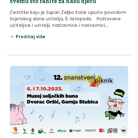
svemu što radite za našu djecu
Čestitka koju je župan Željko Kolar uputio povodom
Svjetskog dana učitelja, 5. listopada. Poštovane
učiteljice i učitelji, nastavnice i nastavnici,
profesorice i profesori, današnji dan prilika je da
Pročitaj više
posebno naglasimo važnost uloge učiteljica i
učitelja u oblikovanju svijeta sutrašnjice. Vi niste
samo predavačice i predavači gradiva; vi ste
inspiratorice i inspiratori, mentorice i mentori,...