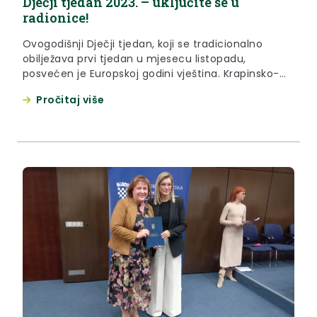
Dječji tjedan 2023. – uključite se u
radionice!
Ovogodišnji Dječji tjedan, koji se tradicionalno
obilježava prvi tjedan u mjesecu listopadu,
posvećen je Europskoj godini vještina. Krapinsko-
zagorska županija, Županija – prijatelj djece, tim
Pročitaj više
povodom 2. – 8. listopada 2023. g. organizira
besplatne radionice za djecu i mlade diljem
županije. U radionice se mogu uključiti sva
zainteresirana djeca ispunjavanjem prijavnih
obrazaca koji se nalaze u...