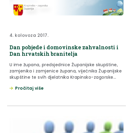
4. kolovoza 2017.
Dan pobjede i domovinske zahvalnosti i
Dan hrvatskih branitelja
U ime župana, predsjednice Županijske skupštine,
zamjenika i zamjenice župana, vijećnika Županijske
skupštine te svih djelatnika Krapinsko-zagorske
županije upućujemo čestitke povodom Dana
Pročitaj više
pobjede i domovinske zahvalnosti i Dana hrvatskih
branitelja.