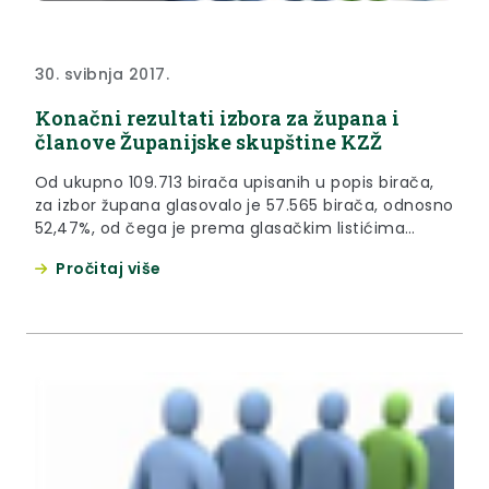
30. svibnja 2017.
Konačni rezultati izbora za župana i
članove Županijske skupštine KZŽ
Od ukupno 109.713 birača upisanih u popis birača,
za izbor župana glasovalo je 57.565 birača, odnosno
52,47%, od čega je prema glasačkim listićima
glasovalo 57.561 birača, odnosno 52,47%. Važećih
Pročitaj više
listića bilo je 56.096, odnosno 97,45%. Nevažećih je
bilo 1.465 listića, odnosno 2,55%.