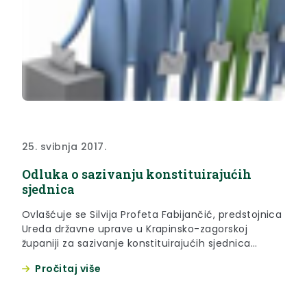
25. svibnja 2017.
Odluka o sazivanju konstituirajućih
sjednica
Ovlašćuje se Silvija Profeta Fabijančić, predstojnica
Ureda državne uprave u Krapinsko-zagorskoj
županiji za sazivanje konstituirajućih sjednica
općinskih i gradskih vijeća s područja Krapinsko-
Pročitaj više
zagorske županije te Županijske skupštine
Krapinsko-zagorske županije u roku određenom
člankom 87. stavkom 2. Zakona o lokalnim