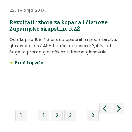
22. svibnja 2017.
Rezultati izbora za župana i članove
Županijske skupštine KZŽ
Od ukupno 109.713 birača upisanih u popis birača,
glasovalo je 57.498 birača, odnosno 52,41%, od
čega je prema glasačkim listićima glasovalo
57.493 birača, odnosno 52,40%. Važećih listića bilo
Pročitaj više
je 55.752, odnosno 96,97%. Nevažećih je bilo 1.741
listića, odnosno 3,03%.
...
...
1
1
2
3
3