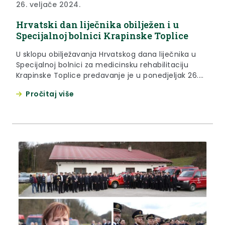
26. veljače 2024.
Hrvatski dan liječnika obilježen i u
Specijalnoj bolnici Krapinske Toplice
U sklopu obilježavanja Hrvatskog dana liječnika u
Specijalnoj bolnici za medicinsku rehabilitaciju
Krapinske Toplice predavanje je u ponedjeljak 26.
veljače 2024. održala specijalizantica kardiologije te
Pročitaj više
dobitnica prestižne Nacionalne stipendije Loreal –
UNESCO “Za žene u znanosti” 2023. Ivana Sopek
Merkaš, dr.med. na temu: Inovativna perspektiva
kardiorehabilitacije i prevencije – iskustvo
edukacije iz Klinike Cleveland. Doktorica...