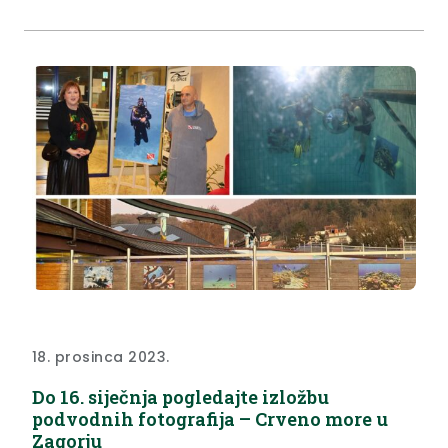
dvoranom. “Nakon što je u 2022. godini topličko
kino započelo s projekcijama filmova na
oduševljenje...
18. prosinca 2023.
Do 16. siječnja pogledajte izložbu
podvodnih fotografija – Crveno more u
Zagorju