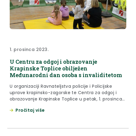
1. prosinca 2023.
U Centru za odgoj i obrazovanje
Krapinske Toplice obilježen
Međunarodni dan osoba s invaliditetom
U organizaciji Ravnateljstva policije i Policijske
uprave krapinsko-zagorske te Centra za odgoj i
obrazovanje Krapinske Toplice u petak, 1. prosinca
2023. obilježen je Međunarodni dan osoba s
Pročitaj više
invaliditetom, kroz prometni i glazbeni program te
zanimljive radionice u Centru, a podršku je dala i
zamjenica župana Jasna Petek. “Ovakvih akcija
potrebno je sve više jer djeca...