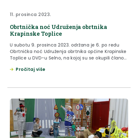
11. prosinca 2023.
Obrtnička noć Udruženja obrtnika
Krapinske Toplice
U subotu 9. prosinca 2023. održana je 6. po redu
Obrtnička noć Udruženja obrtnika općine Krapinske
Toplice u DVD-u Selno, na kojoj su se okupili članovi
Udruženja, dobitnici priznanja te gosti iz drugih
Pročitaj više
Udruženja, među kojima i gosti iz prijateljskog
Udruženja Siska i predsjednica Obrtničke komore
Sisačko-moslavačke županije Ivanka Čačić. Na
Obrtničkoj noći bila je...