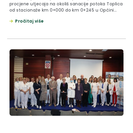
procjene utjecaja na okoliš sanacije potoka Toplica
od stacionaže km 0+000 do km 0+245 u Općini
Krapinske Toplice. Zahvat će obuhvaćati sanaciju i
Pročitaj više
stabilizaciju korita potoka Toplica uređenjem na
način da će se dno i dio pokosa korita potoka
obložiti lomljenim kamenom u betonu te će se na...