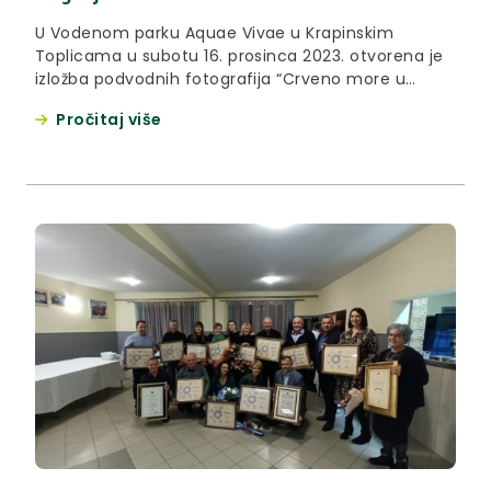
U Vodenom parku Aquae Vivae u Krapinskim
Toplicama u subotu 16. prosinca 2023. otvorena je
izložba podvodnih fotografija “Crveno more u
Zagorju” u organizaciji Kluba podvodnih aktivnosti
Pročitaj više
Zaron. Riječ je o izložbi fotografija članica i članova
kluba s ovogodišnjih ronilačkih izleta, a otvorenju je
prisustvovala zamjenica župana Jasna Petek koja je
zahvalila Klubu Zaron na...