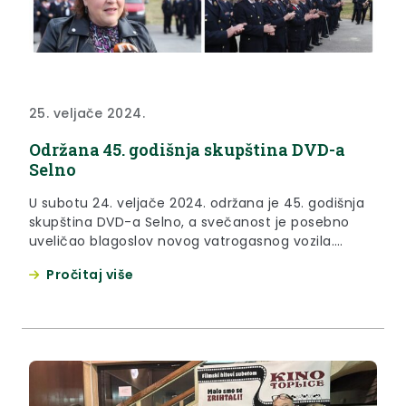
25. veljače 2024.
Održana 45. godišnja skupština DVD-a
Selno
U subotu 24. veljače 2024. održana je 45. godišnja
skupština DVD-a Selno, a svečanost je posebno
uveličao blagoslov novog vatrogasnog vozila.
Ovom događaju prisustvovala je i zamjenica
Pročitaj više
župana Jasna Petek koja je istaknula da je DVD
Selno dio dobrovoljne vojske vatrogasnih društava
Krapinsko-zagorske županije. „Moram pohvaliti sve
vatrogaskinje i vatrogasce KZŽ, a onda i
dobrovoljna...