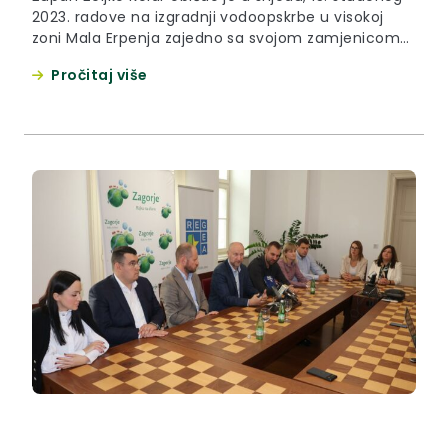
2023. radove na izgradnji vodoopskrbe u visokoj
zoni Mala Erpenja zajedno sa svojom zamjenicom
Jasnom Petek, načelnicom Krapinskih Toplica
Pročitaj više
Gordanom Jureković i direktorom Zagorskog
vodovoda Marijem Mihovilićem. Riječ je o projektu
kojeg provodi Zagorski vodovod zajedno s Općinom
Krapinske Toplice i Krapinsko-zagorskom
županijom, a svaki od...