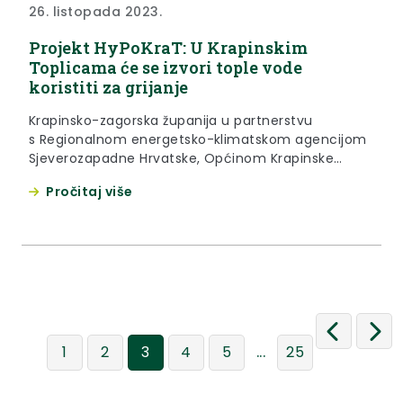
26. listopada 2023.
Projekt HyPoKraT: U Krapinskim
Toplicama će se izvori tople vode
koristiti za grijanje
Krapinsko-zagorska županija u partnerstvu
s Regionalnom energetsko-klimatskom agencijom
Sjeverozapadne Hrvatske, Općinom Krapinske
Toplice, AP Consultingom i norveškim institutom
Pročitaj više
NORCE provodi projekt HyPoKraT, koji se provodi s
ciljem iskorištavanja hidrotermalnih potencijala
Krapinskih Toplica. Dosadašnje rezultate projekta
predstavili su župan Željko Kolar, zamjenik
ravnatelja REGEA-e Velimir Šegon, Alen Požgaj iz
tvrtke AP Consulting iz Varaždina i ravnatelj
Specijalne...
...
1
2
3
4
5
25