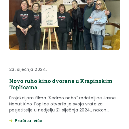
23. siječnja 2024.
Novo ruho kino dvorane u Krapinskim
Toplicama
Projekcijom filma “Sedmo nebo” redateljice Jasne
Nanut Kino Toplice otvorilo je svoja vrata za
posjetitelje u nedjelju 21. siječnja 2024., nakon
kratke pauze zbog renoviranja prostora. Na
Pročitaj više
otvorenju je bila zamjenica župana Jasna Petek,
koja je izrazila zadovoljstvo obnovljenom kino