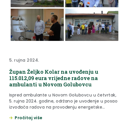
5. rujna 2024.
Župan Željko Kolar na uvođenju u
115.012,09 eura vrijedne radove na
ambulanti u Novom Golubovcu
Ispred ambulante u Novom Golubovcu u četvrtak,
5. rujna 2024. godine, održano je uvođenje u posao
izvođača radova na provođenju energetske
obnove. Da centralna vlast nema razumijevanja
Pročitaj više
prema ruralnim krajevima, ali i da se zdravstveni
sustav u, primjerice, Zagrebu, Osijeku ili Rijeci ne