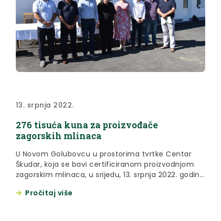
13. srpnja 2022.
276 tisuća kuna za proizvođače
zagorskih mlinaca
U Novom Golubovcu u prostorima tvrtke Centar
Škudar, koja se bavi certificiranom proizvodnjom
zagorskim mlinaca, u srijedu, 13. srpnja 2022. godine
održana je dodjela ugovora korisnicima koji su
Pročitaj više
ostvarili pravo na županijsku potporu za proizvodnju
zagorskih mlinaca.