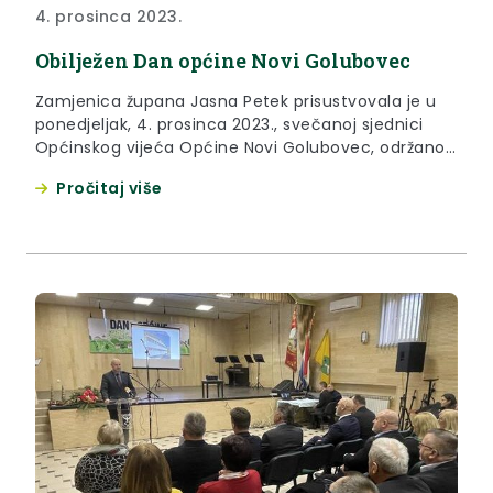
4. prosinca 2023.
Obilježen Dan općine Novi Golubovec
Zamjenica župana Jasna Petek prisustvovala je u
ponedjeljak, 4. prosinca 2023., svečanoj sjednici
Općinskog vijeća Općine Novi Golubovec, održanoj
povodom Dana općine i blagdana sv. Barbare,
Pročitaj više
zaštitnice općine. U svom obraćanju, zamjenica
župana Jasna Petek istaknula je kako je Krapinsko-
zagorska županija uvijek podrška svim zagorskim
općinama i gradovima pa tako i Novom Golubovcu.
“Iako ste...