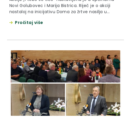
Novi Golubovec i Marija Bistrica. Riječ je o akciji
nastaloj na inicijativu Doma za žrtve nasilja u
obitelji „Novi početak“ i uz podršku Krapinsko-
Pročitaj više
zagorske županije, s ciljem jačanja senzibiliteta
građana i osviještenosti o prisutnosti nasilja nad
ženama, ali i obiteljskog nasilja općenito.
Zamjenica župana Jasna Petek...