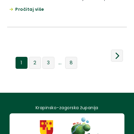
vijeća Općine Novi Golubovec.
Pročitaj više
...
1
2
3
8
Krapinsko-zagorska županija