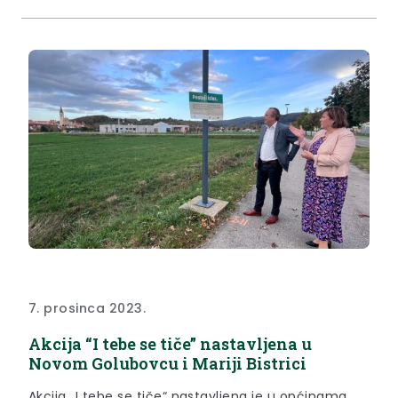
može usporediti sa sustavom u Novom Golubovcu,
Hrašćini ili ostalim malim sredinama...
7. prosinca 2023.
Akcija “I tebe se tiče” nastavljena u
Novom Golubovcu i Mariji Bistrici
Akcija „I tebe se tiče“ nastavljena je u općinama