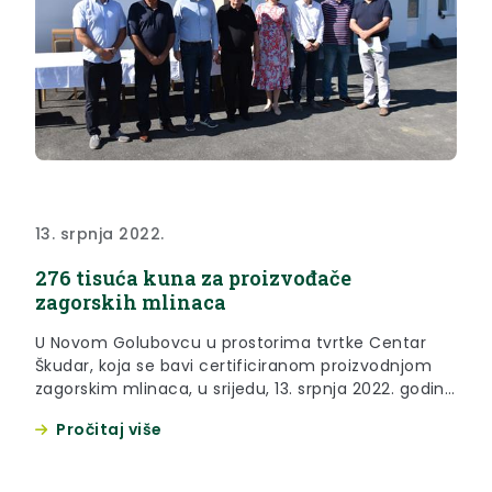
13. srpnja 2022.
276 tisuća kuna za proizvođače
zagorskih mlinaca
U Novom Golubovcu u prostorima tvrtke Centar
Škudar, koja se bavi certificiranom proizvodnjom
zagorskim mlinaca, u srijedu, 13. srpnja 2022. godine
održana je dodjela ugovora korisnicima koji su
Pročitaj više
ostvarili pravo na županijsku potporu za proizvodnju
zagorskih mlinaca.