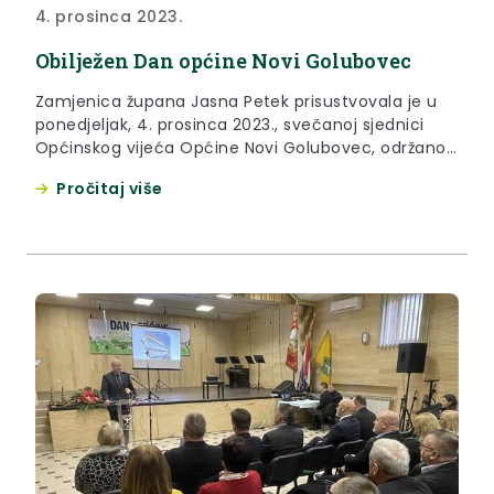
4. prosinca 2023.
Obilježen Dan općine Novi Golubovec
Zamjenica župana Jasna Petek prisustvovala je u
ponedjeljak, 4. prosinca 2023., svečanoj sjednici
Općinskog vijeća Općine Novi Golubovec, održanoj
povodom Dana općine i blagdana sv. Barbare,
Pročitaj više
zaštitnice općine. U svom obraćanju, zamjenica
župana Jasna Petek istaknula je kako je Krapinsko-
zagorska županija uvijek podrška svim zagorskim
općinama i gradovima pa tako i Novom Golubovcu.
“Iako ste...