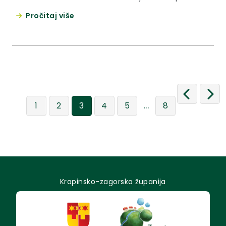
vijeća Općine Novi Golubovec.
Pročitaj više
...
1
2
3
4
5
8
Krapinsko-zagorska županija