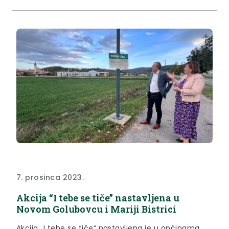
može usporediti sa sustavom u Novom Golubovcu,
Hrašćini ili ostalim malim sredinama...
7. prosinca 2023.
Akcija “I tebe se tiče” nastavljena u
Novom Golubovcu i Mariji Bistrici
Akcija „I tebe se tiče“ nastavljena je u općinama