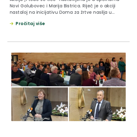
Novi Golubovec i Marija Bistrica. Riječ je o akciji
nastaloj na inicijativu Doma za žrtve nasilja u
obitelji „Novi početak“ i uz podršku Krapinsko-
Pročitaj više
zagorske županije, s ciljem jačanja senzibiliteta
građana i osviještenosti o prisutnosti nasilja nad
ženama, ali i obiteljskog nasilja općenito.
Zamjenica župana Jasna Petek...