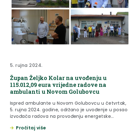
5. rujna 2024.
Župan Željko Kolar na uvođenju u
115.012,09 eura vrijedne radove na
ambulanti u Novom Golubovcu
Ispred ambulante u Novom Golubovcu u četvrtak,
5. rujna 2024. godine, održano je uvođenje u posao
izvođača radova na provođenju energetske
obnove. Da centralna vlast nema razumijevanja
Pročitaj više
prema ruralnim krajevima, ali i da se zdravstveni
sustav u, primjerice, Zagrebu, Osijeku ili Rijeci ne